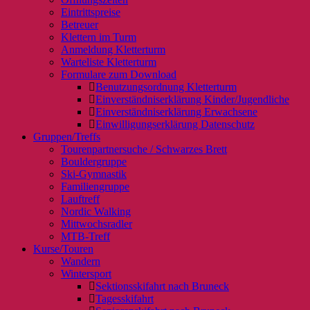
Eintrittspreise
Betreuer
Klettern im Turm
Anmeldung Kletterturm
Warteliste Kletterturm
Formulare zum Download
Benutzungsordnung Kletterturm
Einverständniserklärung Kinder/Jugendliche
Einverständniserklärung Erwachsene
Einwilligungserklärung Datenschutz
Gruppen/Treffs
Tourenpartnersuche / Schwarzes Brett
Bouldergruppe
Ski-Gymnastik
Familiengruppe
Lauftreff
Nordic Walking
Mittwochsradler
MTB-Treff
Kurse/Touren
Wandern
Wintersport
Sektionsskifahrt nach Bruneck
Tagesskifahrt