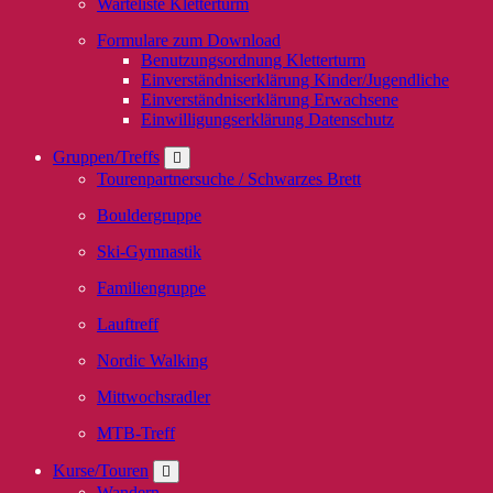
Warteliste Kletterturm
Formulare zum Download
Benutzungsordnung Kletterturm
Einverständniserklärung Kinder/Jugendliche
Einverständniserklärung Erwachsene
Einwilligungserklärung Datenschutz
Gruppen/Treffs
Tourenpartnersuche / Schwarzes Brett
Bouldergruppe
Ski-Gymnastik
Familiengruppe
Lauftreff
Nordic Walking
Mittwochsradler
MTB-Treff
Kurse/Touren
Wandern