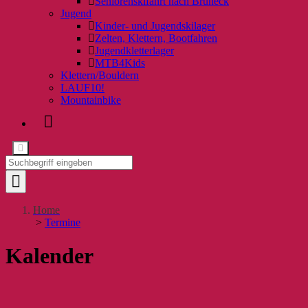
Seniorenskifahrt nach Bruneck
Jugend
Kinder- und Jugendskilager
Zelten, Klettern, Bootfahren
Jugendkletterlager
MTB4Kids
Klettern/Bouldern
LAUF10!
Mountainbike
Home
>
Termine
Kalender