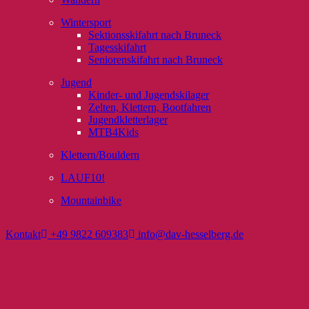
Wintersport
Sektionsskifahrt nach Bruneck
Tagesskifahrt
Seniorenskifahrt nach Bruneck
Jugend
Kinder- und Jugendskilager
Zelten, Klettern, Bootfahren
Jugendkletterlager
MTB4Kids
Klettern/Bouldern
LAUF10!
Mountainbike
Kontakt
+49 9822 609383
info@dav-hesselberg.de