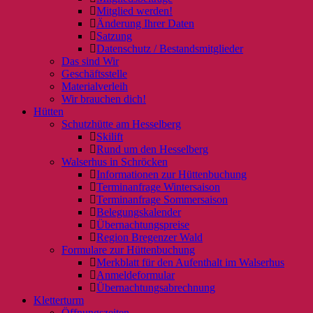
Mitglied werden!
Änderung Ihrer Daten
Satzung
Datenschutz / Bestandsmitglieder
Das sind Wir
Geschäftsstelle
Materialverleih
Wir brauchen dich!
Hütten
Schutzhütte am Hesselberg
Skilift
Rund um den Hesselberg
Walserhus in Schröcken
Informationen zur Hüttenbuchung
Terminanfrage Wintersaison
Terminanfrage Sommersaison
Belegungskalender
Übernachtungspreise
Region Bregenzer Wald
Formulare zur Hüttenbuchung
Merkblatt für den Aufenthalt im Walserhus
Anmeldeformular
Übernachtungsabrechnung
Kletterturm
Öffnungszeiten