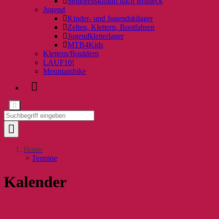
Seniorenskifahrt nach Bruneck
Jugend
Kinder- und Jugendskilager
Zelten, Klettern, Bootfahren
Jugendkletterlager
MTB4Kids
Klettern/Bouldern
LAUF10!
Mountainbike
Home
>
Termine
Kalender