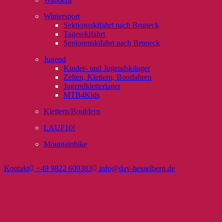
Wintersport
Sektionsskifahrt nach Bruneck
Tagesskifahrt
Seniorenskifahrt nach Bruneck
Jugend
Kinder- und Jugendskilager
Zelten, Klettern, Bootfahren
Jugendkletterlager
MTB4Kids
Klettern/Bouldern
LAUF10!
Mountainbike
Kontakt
+49 9822 609383
info@dav-hesselberg.de