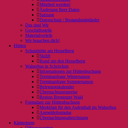
Mitglied werden!
Änderung Ihrer Daten
Satzung
Datenschutz / Bestandsmitglieder
Das sind Wir
Geschäftsstelle
Materialverleih
Wir brauchen dich!
Hütten
Schutzhütte am Hesselberg
Skilift
Rund um den Hesselberg
Walserhus in Schröcken
Informationen zur Hüttenbuchung
Terminanfrage Wintersaison
Terminanfrage Sommersaison
Belegungskalender
Übernachtungspreise
Region Bregenzer Wald
Formulare zur Hüttenbuchung
Merkblatt für den Aufenthalt im Walserhus
Anmeldeformular
Übernachtungsabrechnung
Kletterturm
Öffnungszeiten