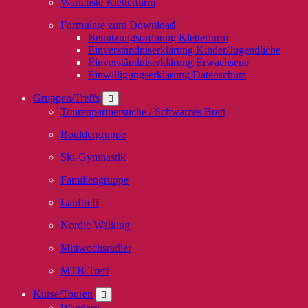
Warteliste Kletterturm
Formulare zum Download
Benutzungsordnung Kletterturm
Einverständniserklärung Kinder/Jugendliche
Einverständniserklärung Erwachsene
Einwilligungserklärung Datenschutz
Gruppen/Treffs
Tourenpartnersuche / Schwarzes Brett
Bouldergruppe
Ski-Gymnastik
Familiengruppe
Lauftreff
Nordic Walking
Mittwochsradler
MTB-Treff
Kurse/Touren
Wandern