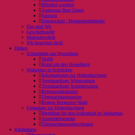
Mitglied werden!
Änderung Ihrer Daten
Satzung
Datenschutz / Bestandsmitglieder
Das sind Wir
Geschäftsstelle
Materialverleih
Wir brauchen dich!
Hütten
Schutzhütte am Hesselberg
Skilift
Rund um den Hesselberg
Walserhus in Schröcken
Informationen zur Hüttenbuchung
Terminanfrage Wintersaison
Terminanfrage Sommersaison
Belegungskalender
Übernachtungspreise
Region Bregenzer Wald
Formulare zur Hüttenbuchung
Merkblatt für den Aufenthalt im Walserhus
Anmeldeformular
Übernachtungsabrechnung
Kletterturm
Öffnungszeiten