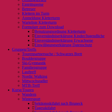
Eintrittspreise
Betreuer
Klettern im Turm
Anmeldung Kletterturm
Warteliste Kletterturm
Formulare zum Download
Benutzungsordnung Kletterturm
Einverständniserklärung Kinder/Jugendliche
Einverständniserklärung Erwachsene
Einwilligungserklärung Datenschutz
Gruppen/Treffs
Tourenpartnersuche / Schwarzes Brett
Bouldergruppe
Ski-Gymnastik
Familiengruppe
Lauftreff
Nordic Walking
Mittwochsradler
MTB-Treff
Kurse/Touren
Wandern
Wintersport
Sektionsskifahrt nach Bruneck
Tagesskifahrt