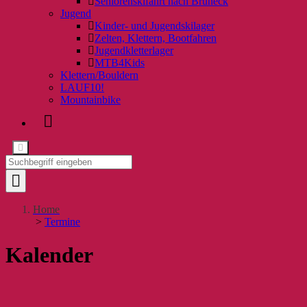
Seniorenskifahrt nach Bruneck
Jugend
Kinder- und Jugendskilager
Zelten, Klettern, Bootfahren
Jugendkletterlager
MTB4Kids
Klettern/Bouldern
LAUF10!
Mountainbike
Home
>
Termine
Kalender