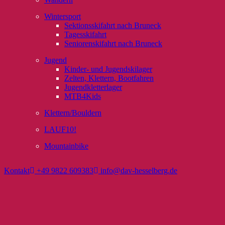
Wintersport
Sektionsskifahrt nach Bruneck
Tagesskifahrt
Seniorenskifahrt nach Bruneck
Jugend
Kinder- und Jugendskilager
Zelten, Klettern, Bootfahren
Jugendkletterlager
MTB4Kids
Klettern/Bouldern
LAUF10!
Mountainbike
Kontakt
+49 9822 609383
info@dav-hesselberg.de