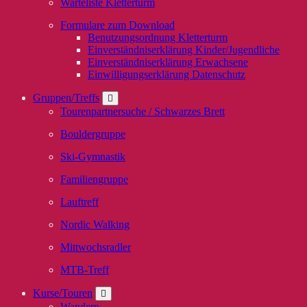
Warteliste Kletterturm
Formulare zum Download
Benutzungsordnung Kletterturm
Einverständniserklärung Kinder/Jugendliche
Einverständniserklärung Erwachsene
Einwilligungserklärung Datenschutz
Gruppen/Treffs
Tourenpartnersuche / Schwarzes Brett
Bouldergruppe
Ski-Gymnastik
Familiengruppe
Lauftreff
Nordic Walking
Mittwochsradler
MTB-Treff
Kurse/Touren
Wandern