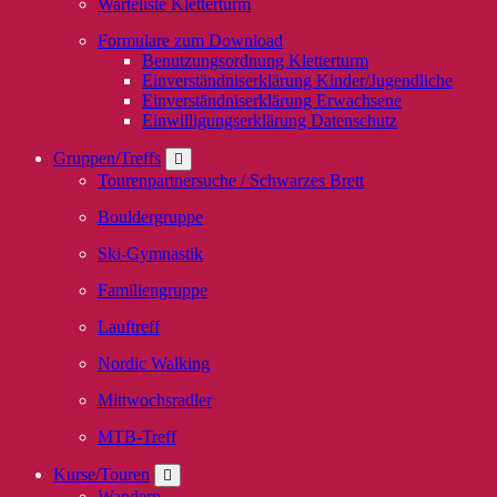
Warteliste Kletterturm
Formulare zum Download
Benutzungsordnung Kletterturm
Einverständniserklärung Kinder/Jugendliche
Einverständniserklärung Erwachsene
Einwilligungserklärung Datenschutz
Gruppen/Treffs
Tourenpartnersuche / Schwarzes Brett
Bouldergruppe
Ski-Gymnastik
Familiengruppe
Lauftreff
Nordic Walking
Mittwochsradler
MTB-Treff
Kurse/Touren
Wandern