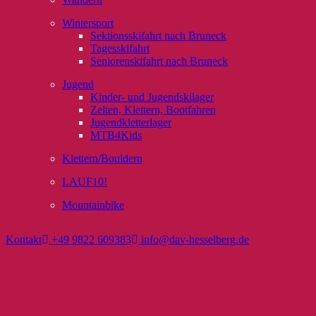
Wintersport
Sektionsskifahrt nach Bruneck
Tagesskifahrt
Seniorenskifahrt nach Bruneck
Jugend
Kinder- und Jugendskilager
Zelten, Klettern, Bootfahren
Jugendkletterlager
MTB4Kids
Klettern/Bouldern
LAUF10!
Mountainbike
Kontakt
+49 9822 609383
info@dav-hesselberg.de