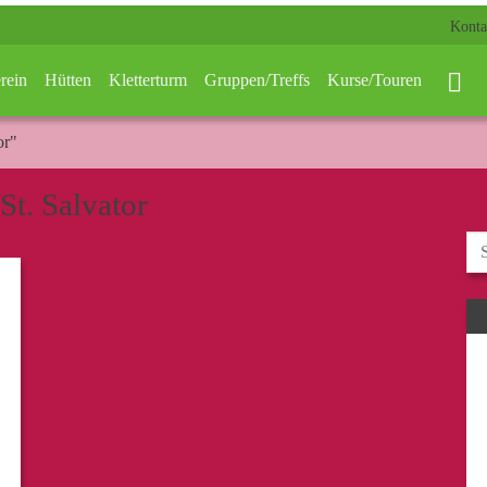
Konta
rein
Hütten
Kletterturm
Gruppen/Treffs
Kurse/Touren
or"
St. Salvator