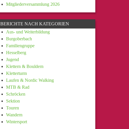
Mitgliederversammlung 2026
BERICHTE NACH KATEGORIEN
Aus- und Weiterbildung
Burgoberbach
Familiengruppe
Hesselberg
Jugend
Klettern & Bouldern
Kletterturm
Laufen & Nordic Walking
MTB & Rad
Schröcken
Sektion
Touren
Wandern
Wintersport