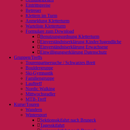
Eintrittspreise
Betreuer
Klettern im Turm
Anmeldung Kletterturm
Warteliste Kletterturm
Formulare zum Download
Benutzungsordnung Kletterturm
Einverständniserklärung Kinder/Jugendliche
Einverständniserklärung Erwachsene
Einwilligungserklärung Datenschutz
Gruppen/Treffs
Tourenpartnersuche / Schwarzes Brett
Bouldergruppe
Ski-Gymnastik
Familiengruppe
Lauftreff
Nordic Walking
Mittwochsradler
MTB-Treff
Kurse/Touren
Wandern
Wintersport
Sektionsskifahrt nach Bruneck
Tagesskifahrt