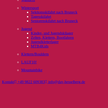
Wintersport
Sektionsskifahrt nach Bruneck
Tagesskifahrt
Seniorenskifahrt nach Bruneck
Jugend
Kinder- und Jugendskilager
Zelten, Klettern, Bootfahren
Jugendkletterlager
MTB4Kids
Klettern/Bouldern
LAUF10!
Mountainbike
Kontakt
+49 9822 609383
info@dav-hesselberg.de