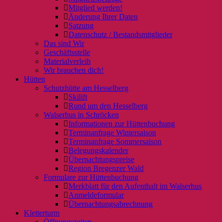
Mitglied werden!
Änderung Ihrer Daten
Satzung
Datenschutz / Bestandsmitglieder
Das sind Wir
Geschäftsstelle
Materialverleih
Wir brauchen dich!
Hütten
Schutzhütte am Hesselberg
Skilift
Rund um den Hesselberg
Walserhus in Schröcken
Informationen zur Hüttenbuchung
Terminanfrage Wintersaison
Terminanfrage Sommersaison
Belegungskalender
Übernachtungspreise
Region Bregenzer Wald
Formulare zur Hüttenbuchung
Merkblatt für den Aufenthalt im Walserhus
Anmeldeformular
Übernachtungsabrechnung
Kletterturm
Öffnungszeiten