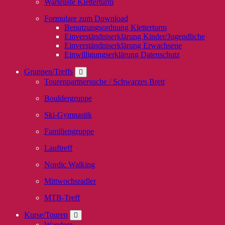
Warteliste Kletterturm
Formulare zum Download
Benutzungsordnung Kletterturm
Einverständniserklärung Kinder/Jugendliche
Einverständniserklärung Erwachsene
Einwilligungserklärung Datenschutz
Gruppen/Treffs
Tourenpartnersuche / Schwarzes Brett
Bouldergruppe
Ski-Gymnastik
Familiengruppe
Lauftreff
Nordic Walking
Mittwochsradler
MTB-Treff
Kurse/Touren
Wandern