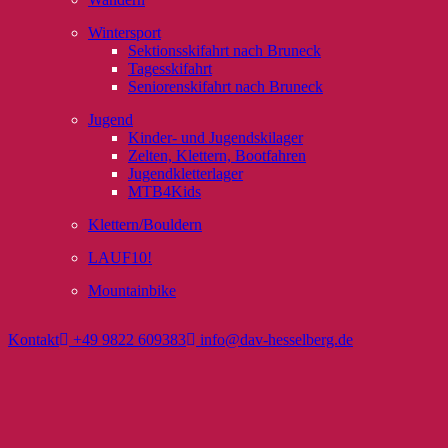
Wintersport
Sektionsskifahrt nach Bruneck
Tagesskifahrt
Seniorenskifahrt nach Bruneck
Jugend
Kinder- und Jugendskilager
Zelten, Klettern, Bootfahren
Jugendkletterlager
MTB4Kids
Klettern/Bouldern
LAUF10!
Mountainbike
Kontakt
+49 9822 609383
info@dav-hesselberg.de