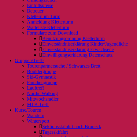
Eintrittspreise
Betreuer
Klettern im Turm
Anmeldung Kletterturm
Warteliste Kletterturm
Formulare zum Download
Benutzungsordnung Kletterturm
Einverständniserklärung Kinder/Jugendliche
Einverständniserklärung Erwachsene
Einwilligungserklärung Datenschutz
Gruppen/Treffs
Tourenpartnersuche / Schwarzes Brett
Bouldergruppe
Ski-Gymnastik
Familiengruppe
Lauftreff
Nordic Walking
Mittwochsradler
MTB-Treff
Kurse/Touren
Wandern
Wintersport
Sektionsskifahrt nach Bruneck
Tagesskifahrt