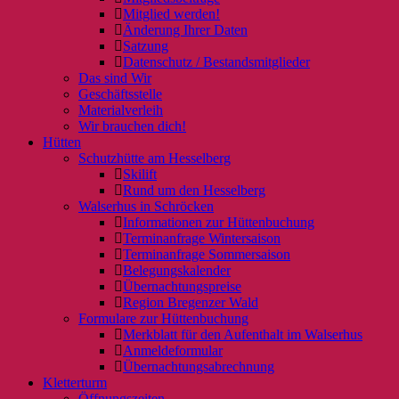
Mitglied werden!
Änderung Ihrer Daten
Satzung
Datenschutz / Bestandsmitglieder
Das sind Wir
Geschäftsstelle
Materialverleih
Wir brauchen dich!
Hütten
Schutzhütte am Hesselberg
Skilift
Rund um den Hesselberg
Walserhus in Schröcken
Informationen zur Hüttenbuchung
Terminanfrage Wintersaison
Terminanfrage Sommersaison
Belegungskalender
Übernachtungspreise
Region Bregenzer Wald
Formulare zur Hüttenbuchung
Merkblatt für den Aufenthalt im Walserhus
Anmeldeformular
Übernachtungsabrechnung
Kletterturm
Öffnungszeiten