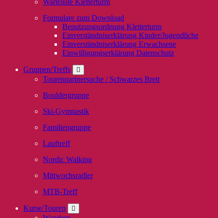
Warteliste Kletterturm
Formulare zum Download
Benutzungsordnung Kletterturm
Einverständniserklärung Kinder/Jugendliche
Einverständniserklärung Erwachsene
Einwilligungserklärung Datenschutz
Gruppen/Treffs
Tourenpartnersuche / Schwarzes Brett
Bouldergruppe
Ski-Gymnastik
Familiengruppe
Lauftreff
Nordic Walking
Mittwochsradler
MTB-Treff
Kurse/Touren
Wandern