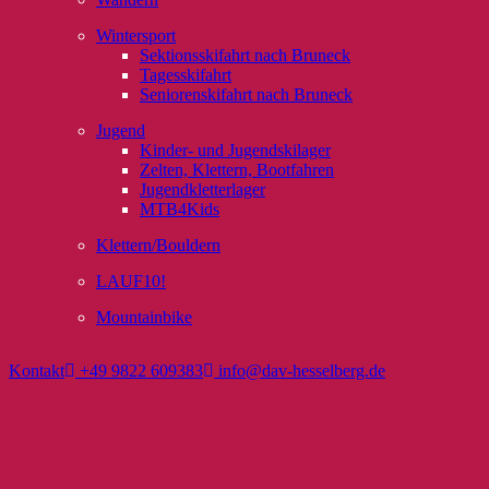
Wintersport
Sektionsskifahrt nach Bruneck
Tagesskifahrt
Seniorenskifahrt nach Bruneck
Jugend
Kinder- und Jugendskilager
Zelten, Klettern, Bootfahren
Jugendkletterlager
MTB4Kids
Klettern/Bouldern
LAUF10!
Mountainbike
Kontakt
+49 9822 609383
info@dav-hesselberg.de