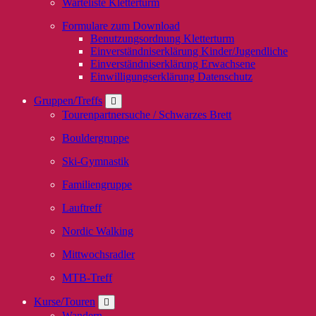
Warteliste Kletterturm
Formulare zum Download
Benutzungsordnung Kletterturm
Einverständniserklärung Kinder/Jugendliche
Einverständniserklärung Erwachsene
Einwilligungserklärung Datenschutz
Gruppen/Treffs
Tourenpartnersuche / Schwarzes Brett
Bouldergruppe
Ski-Gymnastik
Familiengruppe
Lauftreff
Nordic Walking
Mittwochsradler
MTB-Treff
Kurse/Touren
Wandern