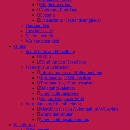
Mitglied werden!
Änderung Ihrer Daten
Satzung
Datenschutz / Bestandsmitglieder
Das sind Wir
Geschäftsstelle
Materialverleih
Wir brauchen dich!
Hütten
Schutzhütte am Hesselberg
Skilift
Rund um den Hesselberg
Walserhus in Schröcken
Informationen zur Hüttenbuchung
Terminanfrage Wintersaison
Terminanfrage Sommersaison
Belegungskalender
Übernachtungspreise
Region Bregenzer Wald
Formulare zur Hüttenbuchung
Merkblatt für den Aufenthalt im Walserhus
Anmeldeformular
Übernachtungsabrechnung
Kletterturm
Öffnungszeiten