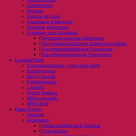
Eintrittspreise
Betreuer
Klettern im Turm
Anmeldung Kletterturm
Warteliste Kletterturm
Formulare zum Download
Benutzungsordnung Kletterturm
Einverständniserklärung Kinder/Jugendliche
Einverständniserklärung Erwachsene
Einwilligungserklärung Datenschutz
Gruppen/Treffs
Tourenpartnersuche / Schwarzes Brett
Bouldergruppe
Ski-Gymnastik
Familiengruppe
Lauftreff
Nordic Walking
Mittwochsradler
MTB-Treff
Kurse/Touren
Wandern
Wintersport
Sektionsskifahrt nach Bruneck
Tagesskifahrt