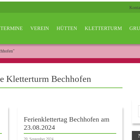
Konta
TERMINE
VEREIN
HÜTTEN
KLETTERTURM
GRU
chhofen"
ie Kletterturm Bechhofen
Ferienklettertag Bechhofen am
23.08.2024
20. September 2024