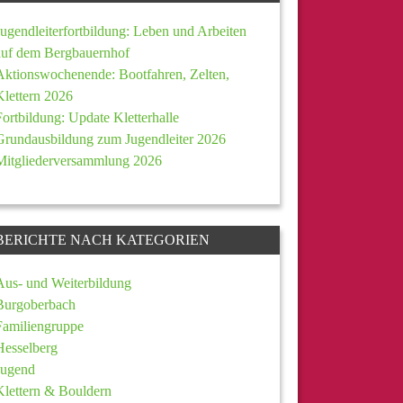
Jugendleiterfortbildung: Leben und Arbeiten
auf dem Bergbauernhof
Aktionswochenende: Bootfahren, Zelten,
Klettern 2026
Fortbildung: Update Kletterhalle
Grundausbildung zum Jugendleiter 2026
Mitgliederversammlung 2026
BERICHTE NACH KATEGORIEN
Aus- und Weiterbildung
Burgoberbach
Familiengruppe
Hesselberg
Jugend
Klettern & Bouldern