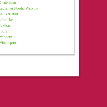
Kletterturm
Laufen & Nordic Walking
MTB & Rad
Schröcken
Sektion
Touren
Wandern
Wintersport