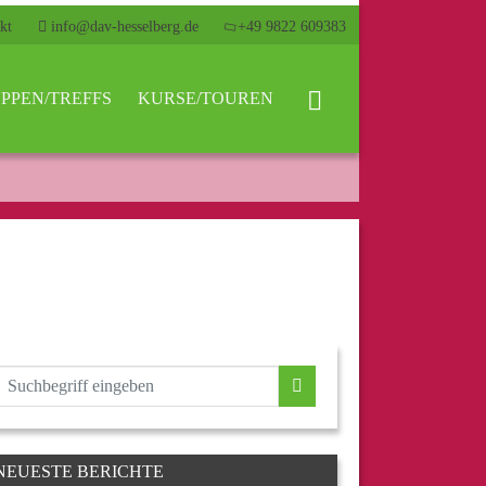
kt
info@dav-hesselberg.de
+49 9822 609383
PPEN/TREFFS
KURSE/TOUREN
NEUESTE BERICHTE