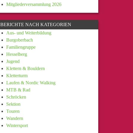
Mitgliederversammlung 2026
BERICHTE NACH KATEGORIEN
Aus- und Weiterbildung
Burgoberbach
Familiengruppe
Hesselberg
Jugend
Klettern & Bouldern
Kletterturm
Laufen & Nordic Walking
MTB & Rad
Schröcken
Sektion
Touren
Wandern
Wintersport