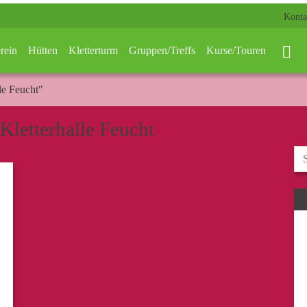
Konta
rein
Hütten
Kletterturm
Gruppen/Treffs
Kurse/Touren
le Feucht"
 Kletterhalle Feucht