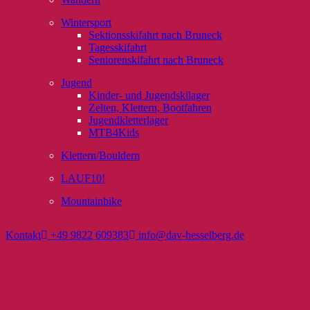
Wintersport
Sektionsskifahrt nach Bruneck
Tagesskifahrt
Seniorenskifahrt nach Bruneck
Jugend
Kinder- und Jugendskilager
Zelten, Klettern, Bootfahren
Jugendkletterlager
MTB4Kids
Klettern/Bouldern
LAUF10!
Mountainbike
Kontakt
+49 9822 609383
info@dav-hesselberg.de