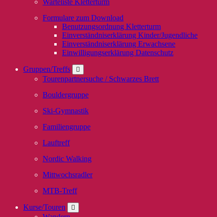
Warteliste Kletterturm
Formulare zum Download
Benutzungsordnung Kletterturm
Einverständniserklärung Kinder/Jugendliche
Einverständniserklärung Erwachsene
Einwilligungserklärung Datenschutz
Gruppen/Treffs
Tourenpartnersuche / Schwarzes Brett
Bouldergruppe
Ski-Gymnastik
Familiengruppe
Lauftreff
Nordic Walking
Mittwochsradler
MTB-Treff
Kurse/Touren
Wandern