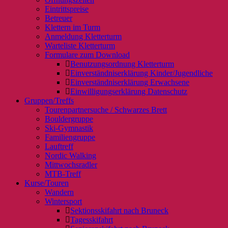
Eintrittspreise
Betreuer
Klettern im Turm
Anmeldung Kletterturm
Warteliste Kletterturm
Formulare zum Download
Benutzungsordnung Kletterturm
Einverständniserklärung Kinder/Jugendliche
Einverständniserklärung Erwachsene
Einwilligungserklärung Datenschutz
Gruppen/Treffs
Tourenpartnersuche / Schwarzes Brett
Bouldergruppe
Ski-Gymnastik
Familiengruppe
Lauftreff
Nordic Walking
Mittwochsradler
MTB-Treff
Kurse/Touren
Wandern
Wintersport
Sektionsskifahrt nach Bruneck
Tagesskifahrt