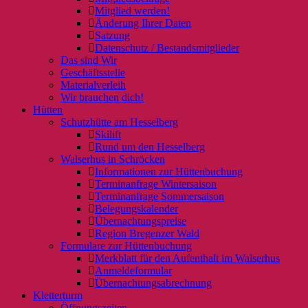
Mitglied werden!
Änderung Ihrer Daten
Satzung
Datenschutz / Bestandsmitglieder
Das sind Wir
Geschäftsstelle
Materialverleih
Wir brauchen dich!
Hütten
Schutzhütte am Hesselberg
Skilift
Rund um den Hesselberg
Walserhus in Schröcken
Informationen zur Hüttenbuchung
Terminanfrage Wintersaison
Terminanfrage Sommersaison
Belegungskalender
Übernachtungspreise
Region Bregenzer Wald
Formulare zur Hüttenbuchung
Merkblatt für den Aufenthalt im Walserhus
Anmeldeformular
Übernachtungsabrechnung
Kletterturm
Öffnungszeiten