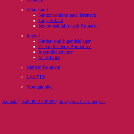
Wintersport
Sektionsskifahrt nach Bruneck
Tagesskifahrt
Seniorenskifahrt nach Bruneck
Jugend
Kinder- und Jugendskilager
Zelten, Klettern, Bootfahren
Jugendkletterlager
MTB4Kids
Klettern/Bouldern
LAUF10!
Mountainbike
Kontakt
+49 9822 609383
info@dav-hesselberg.de