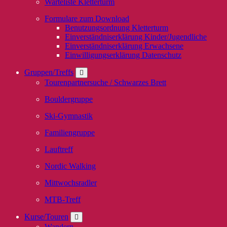
Warteliste Kletterturm
Formulare zum Download
Benutzungsordnung Kletterturm
Einverständniserklärung Kinder/Jugendliche
Einverständniserklärung Erwachsene
Einwilligungserklärung Datenschutz
Gruppen/Treffs
Tourenpartnersuche / Schwarzes Brett
Bouldergruppe
Ski-Gymnastik
Familiengruppe
Lauftreff
Nordic Walking
Mittwochsradler
MTB-Treff
Kurse/Touren
Wandern