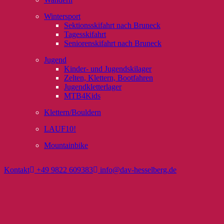
Wintersport
Sektionsskifahrt nach Bruneck
Tagesskifahrt
Seniorenskifahrt nach Bruneck
Jugend
Kinder- und Jugendskilager
Zelten, Klettern, Bootfahren
Jugendkletterlager
MTB4Kids
Klettern/Bouldern
LAUF10!
Mountainbike
Kontakt
+49 9822 609383
info@dav-hesselberg.de