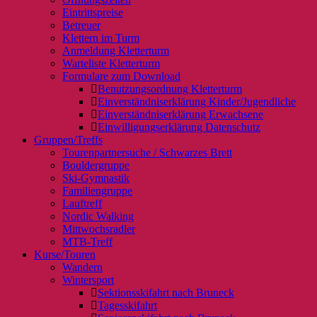
Eintrittspreise
Betreuer
Klettern im Turm
Anmeldung Kletterturm
Warteliste Kletterturm
Formulare zum Download
Benutzungsordnung Kletterturm
Einverständniserklärung Kinder/Jugendliche
Einverständniserklärung Erwachsene
Einwilligungserklärung Datenschutz
Gruppen/Treffs
Tourenpartnersuche / Schwarzes Brett
Bouldergruppe
Ski-Gymnastik
Familiengruppe
Lauftreff
Nordic Walking
Mittwochsradler
MTB-Treff
Kurse/Touren
Wandern
Wintersport
Sektionsskifahrt nach Bruneck
Tagesskifahrt