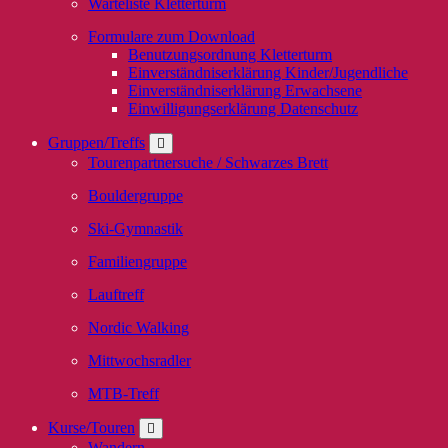
Warteliste Kletterturm
Formulare zum Download
Benutzungsordnung Kletterturm
Einverständniserklärung Kinder/Jugendliche
Einverständniserklärung Erwachsene
Einwilligungserklärung Datenschutz
Gruppen/Treffs
Tourenpartnersuche / Schwarzes Brett
Bouldergruppe
Ski-Gymnastik
Familiengruppe
Lauftreff
Nordic Walking
Mittwochsradler
MTB-Treff
Kurse/Touren
Wandern