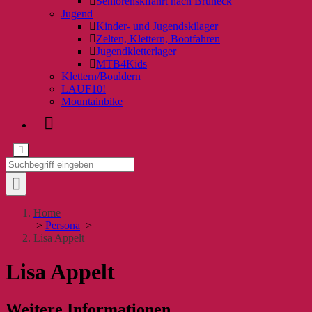
Seniorenskifahrt nach Bruneck
Jugend
Kinder- und Jugendskilager
Zelten, Klettern, Bootfahren
Jugendkletterlager
MTB4Kids
Klettern/Bouldern
LAUF10!
Mountainbike
Home
>
Persona
>
Lisa Appelt
Lisa Appelt
Weitere Informationen