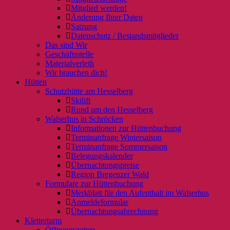
Mitglied werden!
Änderung Ihrer Daten
Satzung
Datenschutz / Bestandsmitglieder
Das sind Wir
Geschäftsstelle
Materialverleih
Wir brauchen dich!
Hütten
Schutzhütte am Hesselberg
Skilift
Rund um den Hesselberg
Walserhus in Schröcken
Informationen zur Hüttenbuchung
Terminanfrage Wintersaison
Terminanfrage Sommersaison
Belegungskalender
Übernachtungspreise
Region Bregenzer Wald
Formulare zur Hüttenbuchung
Merkblatt für den Aufenthalt im Walserhus
Anmeldeformular
Übernachtungsabrechnung
Kletterturm
Öffnungszeiten