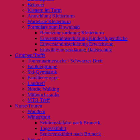
Betreuer
Klettern im Turm
Anmeldung Kletterturm
Warteliste Kletterturm
Formulare zum Download
Benutzungsordnung Kletterturm
Einverständniserklärung Kinder/Jugendliche
Einverständniserklärung Erwachsene
Einwilligungserklärung Datenschutz
Gruppen/Treffs
Tourenpartnersuche / Schwarzes Brett
Bouldergruppe
Ski-Gymnastik
Familiengruppe
Lauftreff
Nordic Walking
Mittwochsradler
MTB-Treff
Kurse/Touren
Wandern
Wintersport
Sektionsskifahrt nach Bruneck
Tagesskifahrt
Seniorenskifahrt nach Bruneck
Jugend