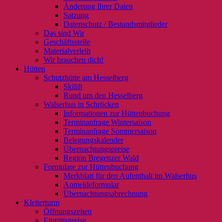
Änderung Ihrer Daten
Satzung
Datenschutz / Bestandsmitglieder
Das sind Wir
Geschäftsstelle
Materialverleih
Wir brauchen dich!
Hütten
Schutzhütte am Hesselberg
Skilift
Rund um den Hesselberg
Walserhus in Schröcken
Informationen zur Hüttenbuchung
Terminanfrage Wintersaison
Terminanfrage Sommersaison
Belegungskalender
Übernachtungspreise
Region Bregenzer Wald
Formulare zur Hüttenbuchung
Merkblatt für den Aufenthalt im Walserhus
Anmeldeformular
Übernachtungsabrechnung
Kletterturm
Öffnungszeiten
Eintrittspreise