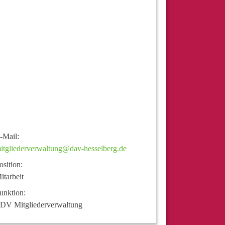
-Mail:
itgliederverwaltung@dav-hesselberg.de
osition:
itarbeit
unktion:
DV Mitgliederverwaltung