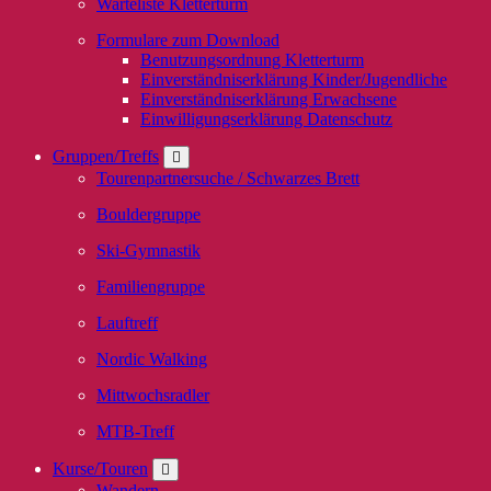
Warteliste Kletterturm
Formulare zum Download
Benutzungsordnung Kletterturm
Einverständniserklärung Kinder/Jugendliche
Einverständniserklärung Erwachsene
Einwilligungserklärung Datenschutz
Gruppen/Treffs
Tourenpartnersuche / Schwarzes Brett
Bouldergruppe
Ski-Gymnastik
Familiengruppe
Lauftreff
Nordic Walking
Mittwochsradler
MTB-Treff
Kurse/Touren
Wandern