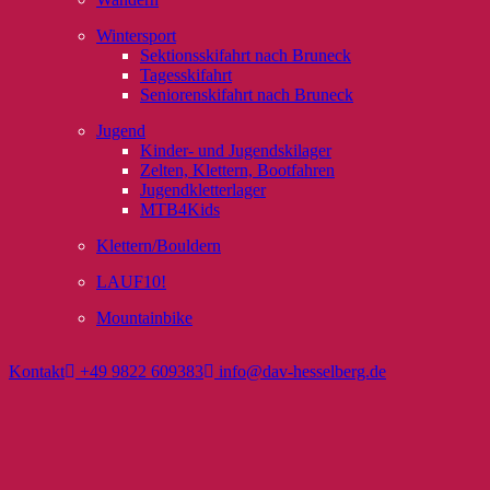
Wintersport
Sektionsskifahrt nach Bruneck
Tagesskifahrt
Seniorenskifahrt nach Bruneck
Jugend
Kinder- und Jugendskilager
Zelten, Klettern, Bootfahren
Jugendkletterlager
MTB4Kids
Klettern/Bouldern
LAUF10!
Mountainbike
Kontakt
+49 9822 609383
info@dav-hesselberg.de