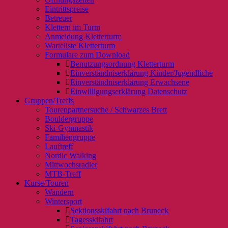
Eintrittspreise
Betreuer
Klettern im Turm
Anmeldung Kletterturm
Warteliste Kletterturm
Formulare zum Download
Benutzungsordnung Kletterturm
Einverständniserklärung Kinder/Jugendliche
Einverständniserklärung Erwachsene
Einwilligungserklärung Datenschutz
Gruppen/Treffs
Tourenpartnersuche / Schwarzes Brett
Bouldergruppe
Ski-Gymnastik
Familiengruppe
Lauftreff
Nordic Walking
Mittwochsradler
MTB-Treff
Kurse/Touren
Wandern
Wintersport
Sektionsskifahrt nach Bruneck
Tagesskifahrt