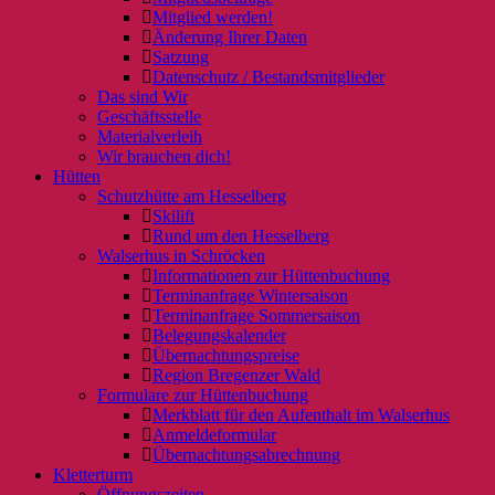
Mitglied werden!
Änderung Ihrer Daten
Satzung
Datenschutz / Bestandsmitglieder
Das sind Wir
Geschäftsstelle
Materialverleih
Wir brauchen dich!
Hütten
Schutzhütte am Hesselberg
Skilift
Rund um den Hesselberg
Walserhus in Schröcken
Informationen zur Hüttenbuchung
Terminanfrage Wintersaison
Terminanfrage Sommersaison
Belegungskalender
Übernachtungspreise
Region Bregenzer Wald
Formulare zur Hüttenbuchung
Merkblatt für den Aufenthalt im Walserhus
Anmeldeformular
Übernachtungsabrechnung
Kletterturm
Öffnungszeiten