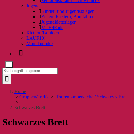
Seniorenskifahrt nach Bruneck
Jugend
Kinder- und Jugendskilager
Zelten, Klettern, Bootfahren
Jugendkletterlager
MTB4Kids
Klettern/Bouldern
LAUF10!
Mountainbike
Home
>
Gruppen/Treffs
>
Tourenpartnersuche / Schwarzes Brett
>
Schwarzes Brett
Schwarzes Brett