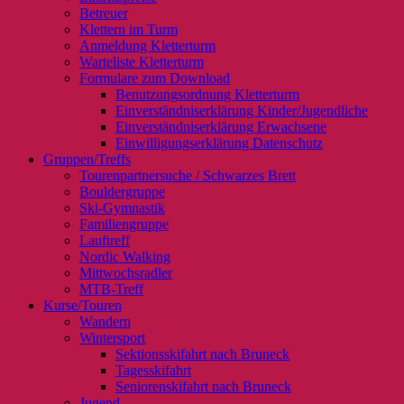
Betreuer
Klettern im Turm
Anmeldung Kletterturm
Warteliste Kletterturm
Formulare zum Download
Benutzungsordnung Kletterturm
Einverständniserklärung Kinder/Jugendliche
Einverständniserklärung Erwachsene
Einwilligungserklärung Datenschutz
Gruppen/Treffs
Tourenpartnersuche / Schwarzes Brett
Bouldergruppe
Ski-Gymnastik
Familiengruppe
Lauftreff
Nordic Walking
Mittwochsradler
MTB-Treff
Kurse/Touren
Wandern
Wintersport
Sektionsskifahrt nach Bruneck
Tagesskifahrt
Seniorenskifahrt nach Bruneck
Jugend