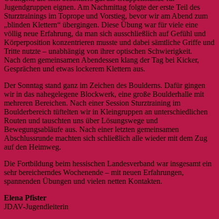
Jugendgruppen eignen. Am Nachmittag folgte der erste Teil des
Sturztrainings im Toprope und Vorstieg, bevor wir am Abend zum
„blinden Klettern“ übergingen. Diese Übung war für viele eine
völlig neue Erfahrung, da man sich ausschließlich auf Gefühl und
Körperposition konzentrieren musste und dabei sämtliche Griffe und
Tritte nutzte – unabhängig von ihrer optischen Schwierigkeit.
Nach dem gemeinsamen Abendessen klang der Tag bei Kicker,
Gesprächen und etwas lockerem Klettern aus.
Der Sonntag stand ganz im Zeichen des Boulderns. Dafür gingen
wir in das nahegelegene Blockwerk, eine große Boulderhalle mit
mehreren Bereichen. Nach einer Session Sturztraining im
Boulderbereich tüftelten wir in Kleingruppen an unterschiedlichen
Routen und tauschten uns über Lösungswege und
Bewegungsabläufe aus. Nach einer letzten gemeinsamen
Abschlussrunde machten sich schließlich alle wieder mit dem Zug
auf den Heimweg.
Die Fortbildung beim hessischen Landesverband war insgesamt ein
sehr bereicherndes Wochenende – mit neuen Erfahrungen,
spannenden Übungen und vielen netten Kontakten.
Elena Pfister
JDAV-Jugendleiterin