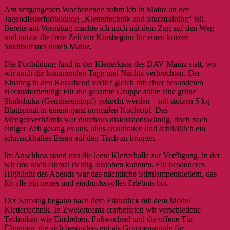
Am vergangenen Wochenende nahm ich in Mainz an der
Jugendleiterfortbildung „Klettertechnik und Sturztraining“ teil.
Bereits am Vormittag machte ich mich mit dem Zug auf den Weg
und nutzte die freie Zeit vor Kursbeginn für einen kurzen
Stadtbummel durch Mainz.
Die Fortbildung fand in der Kletterkiste des DAV Mainz statt, wo
wir auch die kommenden Tage und Nächte verbrachten. Der
Einstieg in den Kursabend verlief gleich mit einer besonderen
Herausforderung: Für die gesamte Gruppe sollte eine grüne
Shakshuka (Gemüseeintopf) gekocht werden – mit stolzen 5 kg
Blattspinat in einem ganz normalen Kochtopf. Das
Mengenverhältnis war durchaus diskussionswürdig, doch nach
einiger Zeit gelang es uns, alles anzubraten und schließlich ein
schmackhaftes Essen auf den Tisch zu bringen.
Im Anschluss stand uns die leere Kletterhalle zur Verfügung, in der
wir uns noch einmal richtig austoben konnten. Ein besonderes
Highlight des Abends war das nächtliche Stirnlampenklettern, das
für alle ein neues und eindrucksvolles Erlebnis bot.
Der Samstag begann nach dem Frühstück mit dem Modul
Klettertechnik. In Zweierteams erarbeiteten wir verschiedene
Techniken wie Eindrehen, Fußwechsel und die offene Tür –
Übungen, die sich besonders gut als Gruppenstunde für