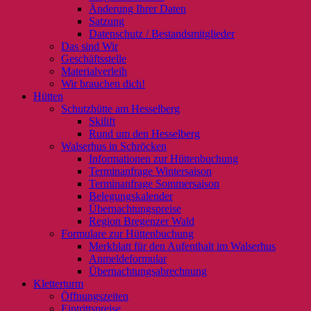
Änderung Ihrer Daten
Satzung
Datenschutz / Bestandsmitglieder
Das sind Wir
Geschäftsstelle
Materialverleih
Wir brauchen dich!
Hütten
Schutzhütte am Hesselberg
Skilift
Rund um den Hesselberg
Walserhus in Schröcken
Informationen zur Hüttenbuchung
Terminanfrage Wintersaison
Terminanfrage Sommersaison
Belegungskalender
Übernachtungspreise
Region Bregenzer Wald
Formulare zur Hüttenbuchung
Merkblatt für den Aufenthalt im Walserhus
Anmeldeformular
Übernachtungsabrechnung
Kletterturm
Öffnungszeiten
Eintrittspreise