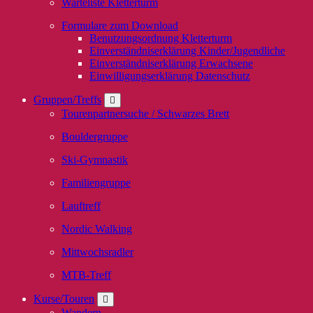
Warteliste Kletterturm
Formulare zum Download
Benutzungsordnung Kletterturm
Einverständniserklärung Kinder/Jugendliche
Einverständniserklärung Erwachsene
Einwilligungserklärung Datenschutz
Gruppen/Treffs
Tourenpartnersuche / Schwarzes Brett
Bouldergruppe
Ski-Gymnastik
Familiengruppe
Lauftreff
Nordic Walking
Mittwochsradler
MTB-Treff
Kurse/Touren
Wandern