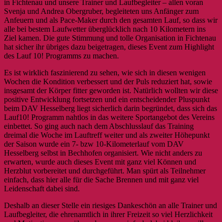
in Fichtenau und unsere Trainer und Laufbegleiter – allen voran
Svenja und Andrea Obergruber, begleiteten uns Anfänger zum
Anfeuern und als Pace-Maker durch den gesamten Lauf, so dass wir
alle bei bestem Laufwetter überglücklich nach 10 Kilometern ins
Ziel kamen. Die gute Stimmung und tolle Organisation in Fichtenau
hat sicher ihr übriges dazu beigetragen, dieses Event zum Highlight
des Lauf 10! Programms zu machen.
Es ist wirklich faszinierend zu sehen, wie sich in diesen wenigen
Wochen die Kondition verbessert und der Puls reduziert hat, sowie
insgesamt der Körper fitter geworden ist. Natürlich wollten wir diese
positive Entwicklung fortsetzen und ein entscheidender Pluspunkt
beim DAV Hesselberg liegt sicherlich darin begründet, dass sich das
Lauf10! Programm nahtlos in das weitere Sportangebot des Vereins
einbettet. So ging auch nach dem Abschlusslauf das Training
dreimal die Woche im Lauftreff weiter und als zweiter Höhepunkt
der Saison wurde ein 7- bzw 10-Kilometerlauf vom DAV
Hesselberg selbst in Bechhofen organisiert. Wie nicht anders zu
erwarten, wurde auch dieses Event mit ganz viel Können und
Herzblut vorbereitet und durchgeführt. Man spürt als Teilnehmer
einfach, dass hier alle für die Sache Brennen und mit ganz viel
Leidenschaft dabei sind.
Deshalb an dieser Stelle ein riesiges Dankeschön an alle Trainer und
Laufbegleiter, die ehrenamtlich in ihrer Freizeit so viel Herzlichkeit