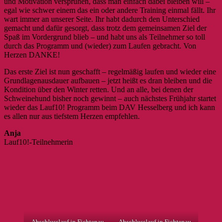
und Motivation versprühen, dass man einfach dabei bleiben will –
egal wie schwer einem das ein oder andere Training einmal fällt. Ihr
wart immer an unserer Seite. Ihr habt dadurch den Unterschied
gemacht und dafür gesorgt, dass trotz dem gemeinsamen Ziel der
Spaß im Vordergrund blieb – und habt uns als Teilnehmer so toll
durch das Programm und (wieder) zum Laufen gebracht. Von
Herzen DANKE!
Das erste Ziel ist nun geschafft – regelmäßig laufen und wieder eine
Grundlagenausdauer aufbauen – jetzt heißt es dran bleiben und die
Kondition über den Winter retten. Und an alle, bei denen der
Schweinehund bisher noch gewinnt – auch nächstes Frühjahr startet
wieder das Lauf10! Programm beim DAV Hesselberg und ich kann
es allen nur aus tiefstem Herzen empfehlen.
Anja
Lauf10!-Teilnehmerin
Abschlusslauf in Fichtenau
Abschlusslauf in Fichtenau