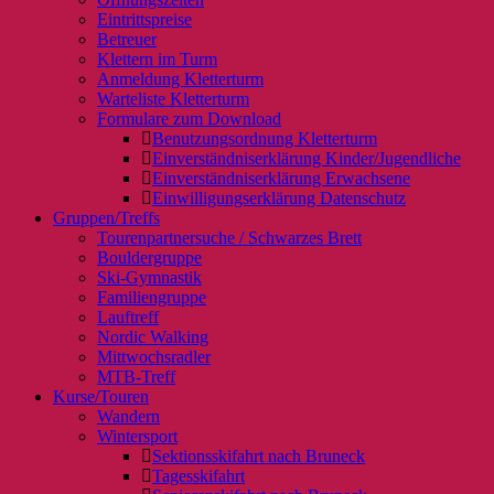
Eintrittspreise
Betreuer
Klettern im Turm
Anmeldung Kletterturm
Warteliste Kletterturm
Formulare zum Download
Benutzungsordnung Kletterturm
Einverständniserklärung Kinder/Jugendliche
Einverständniserklärung Erwachsene
Einwilligungserklärung Datenschutz
Gruppen/Treffs
Tourenpartnersuche / Schwarzes Brett
Bouldergruppe
Ski-Gymnastik
Familiengruppe
Lauftreff
Nordic Walking
Mittwochsradler
MTB-Treff
Kurse/Touren
Wandern
Wintersport
Sektionsskifahrt nach Bruneck
Tagesskifahrt