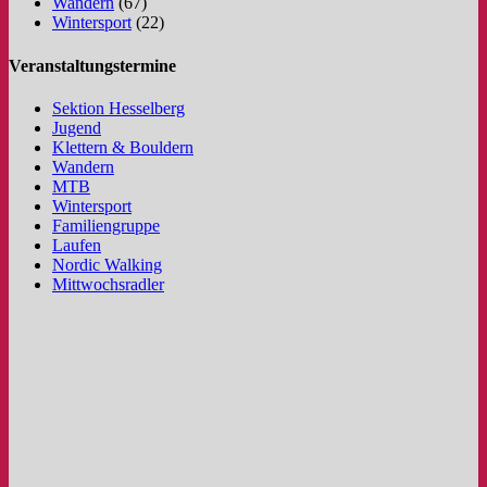
Wandern
(67)
Wintersport
(22)
Veranstaltungstermine
Sektion Hesselberg
Jugend
Klettern & Bouldern
Wandern
MTB
Wintersport
Familiengruppe
Laufen
Nordic Walking
Mittwochsradler