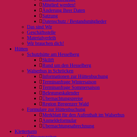
Mitglied werden!
Änderung Ihrer Daten
Satzung
Datenschutz / Bestandsmitglieder
Das sind Wir
Geschäftsstelle
Materialverleih
Wir brauchen dich!
Hütten
Schutzhütte am Hesselberg
Skilift
Rund um den Hesselberg
Walserhus in Schröcken
Informationen zur Hüttenbuchung
Terminanfrage Wintersaison
Terminanfrage Sommersaison
Belegungskalender
Übernachtungspreise
Region Bregenzer Wald
Formulare zur Hüttenbuchung
Merkblatt für den Aufenthalt im Walserhus
Anmeldeformular
Übernachtungsabrechnung
Kletterturm
Öffnungszeiten