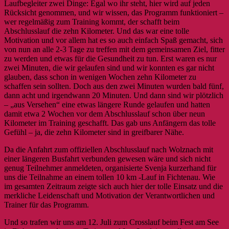
Laufbegleiter zwei Dinge: Egal wo ihr steht, hier wird auf jeden
Rücksicht genommen, und wir wissen, das Programm funktioniert –
wer regelmäßig zum Training kommt, der schafft beim
Abschlusslauf die zehn Kilometer. Und das war eine tolle
Motivation und vor allem hat es so auch einfach Spaß gemacht, sich
von nun an alle 2-3 Tage zu treffen mit dem gemeinsamen Ziel, fitter
zu werden und etwas für die Gesundheit zu tun. Erst waren es nur
zwei Minuten, die wir gelaufen sind und wir konnten es gar nicht
glauben, dass schon in wenigen Wochen zehn Kilometer zu
schaffen sein sollten. Doch aus den zwei Minuten wurden bald fünf,
dann acht und irgendwann 20 Minuten. Und dann sind wir plötzlich
– „aus Versehen“ eine etwas längere Runde gelaufen und hatten
damit etwa 2 Wochen vor dem Abschlusslauf schon über neun
Kilometer im Training geschafft. Das gab uns Anfängern das tolle
Gefühl – ja, die zehn Kilometer sind in greifbarer Nähe.
Da die Anfahrt zum offiziellen Abschlusslauf nach Wolznach mit
einer längeren Busfahrt verbunden gewesen wäre und sich nicht
genug Teilnehmer anmeldeten, organisierte Svenja kurzerhand für
uns die Teilnahme an einem tollen 10 km -Lauf in Fichtenau. Wie
im gesamten Zeitraum zeigte sich auch hier der tolle Einsatz und die
merkliche Leidenschaft und Motivation der Verantwortlichen und
Trainer für das Programm.
Und so trafen wir uns am 12. Juli zum Crosslauf beim Fest am See