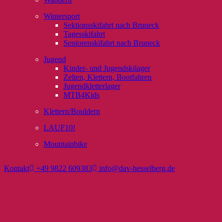
Wintersport
Sektionsskifahrt nach Bruneck
Tagesskifahrt
Seniorenskifahrt nach Bruneck
Jugend
Kinder- und Jugendskilager
Zelten, Klettern, Bootfahren
Jugendkletterlager
MTB4Kids
Klettern/Bouldern
LAUF10!
Mountainbike
Kontakt
+49 9822 609383
info@dav-hesselberg.de