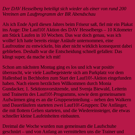
Der DAV Hesselberg beteiligt sich wieder als einer von rund 200
Vereinen am Laufprogramm der BR Abendschau
Als ich Ende April diesen Jahres beim Friseur saß, fiel mir ein Plakat
ins Auge: Die Lauf10! Aktion des DAV Hesselbergs – 10 Kilometer
am Stück Laufen in 10 Wochen. Das war doch genau, was ich
wollte! Ich hatte bereits einige Anläufe unternommen, eine
Laufroutine zu entwickeln, bin aber nicht wirklich konsequent dabei
geblieben. Deshalb war die Entscheidung schnell gefallen: Das
klingt super, da mache ich mit!
Schon am nächsten Montag ging es los und ich war positiv
überrascht, wie viele Laufbegeisterte sich am Parkplatz vor dem
Hallenbad in Bechhofen zum Start der Lauf10!-Aktion eingefunden
haben. Nach einem herzlichen Willkommen durch Monia
Gundacker, 1. Sektionsvorsitzende, und Svenja Biewald, Leiterin
und Trainerin des Lauf10!-Programms, sowie dem gemeinsamen
Aufwärmen ging es an die Gruppeneinteilung – neben den Walkern
und Dauerläufern starteten zwei Lauf10!-Gruppen: Die Anfänger,
die mit flottem Gehen starteten, und die Wiedereinsteiger, die etwas
schneller kleine Laufeinheiten einbauten.
Dreimal die Woche wurden nun gemeinsam die Laufschuhe
geschnürt – und von Anfang an vermittelten uns die Trainer und