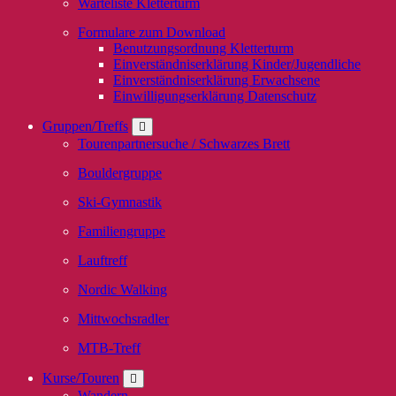
Warteliste Kletterturm
Formulare zum Download
Benutzungsordnung Kletterturm
Einverständniserklärung Kinder/Jugendliche
Einverständniserklärung Erwachsene
Einwilligungserklärung Datenschutz
Gruppen/Treffs
Tourenpartnersuche / Schwarzes Brett
Bouldergruppe
Ski-Gymnastik
Familiengruppe
Lauftreff
Nordic Walking
Mittwochsradler
MTB-Treff
Kurse/Touren
Wandern