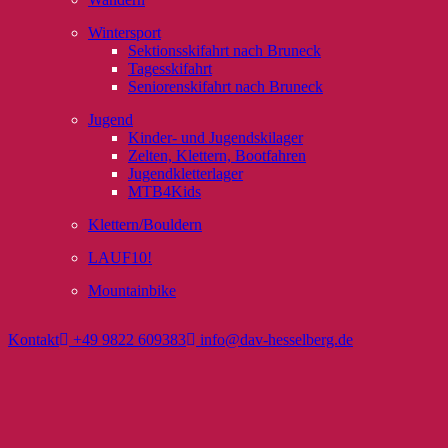
Wintersport
Sektionsskifahrt nach Bruneck
Tagesskifahrt
Seniorenskifahrt nach Bruneck
Jugend
Kinder- und Jugendskilager
Zelten, Klettern, Bootfahren
Jugendkletterlager
MTB4Kids
Klettern/Bouldern
LAUF10!
Mountainbike
Kontakt
+49 9822 609383
info@dav-hesselberg.de