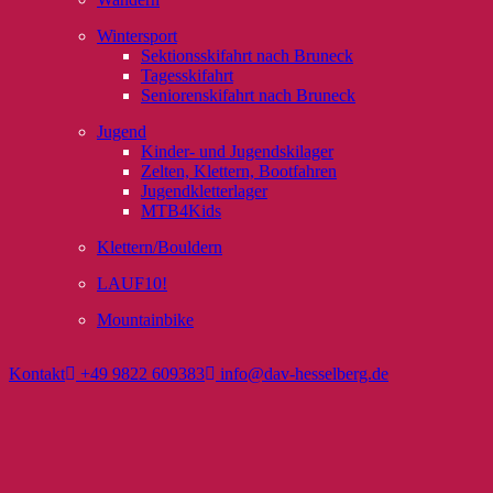
Wintersport
Sektionsskifahrt nach Bruneck
Tagesskifahrt
Seniorenskifahrt nach Bruneck
Jugend
Kinder- und Jugendskilager
Zelten, Klettern, Bootfahren
Jugendkletterlager
MTB4Kids
Klettern/Bouldern
LAUF10!
Mountainbike
Kontakt
+49 9822 609383
info@dav-hesselberg.de