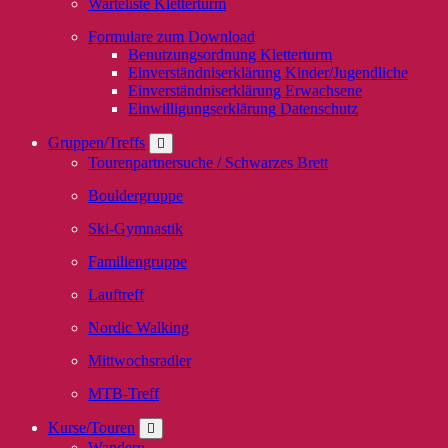
Warteliste Kletterturm
Formulare zum Download
Benutzungsordnung Kletterturm
Einverständniserklärung Kinder/Jugendliche
Einverständniserklärung Erwachsene
Einwilligungserklärung Datenschutz
Gruppen/Treffs
Tourenpartnersuche / Schwarzes Brett
Bouldergruppe
Ski-Gymnastik
Familiengruppe
Lauftreff
Nordic Walking
Mittwochsradler
MTB-Treff
Kurse/Touren
Wandern