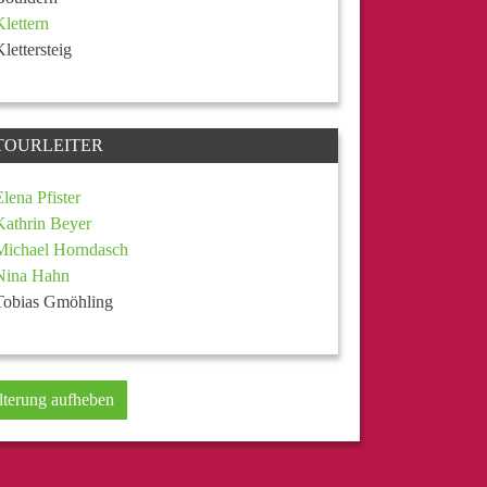
Klettern
Klettersteig
TOURLEITER
Elena Pfister
Kathrin Beyer
Michael Horndasch
Nina Hahn
Tobias Gmöhling
lterung aufheben