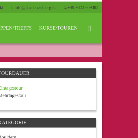
kt
info@dav-hesselberg.de
+49 9822 609383
PPEN/TREFFS
KURSE/TOUREN
TOURDAUER
Eintagestour
Mehrtagestour
KATEGORIE
Bouldern