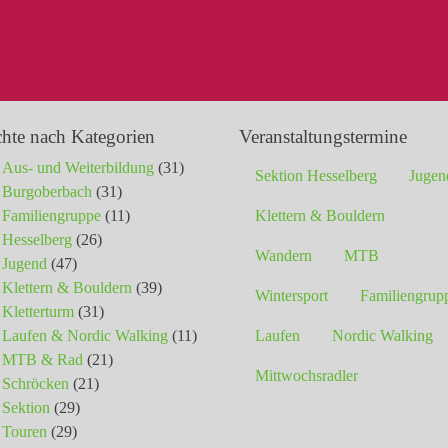
chte nach Kategorien
Veranstaltungstermine
Aus- und Weiterbildung
(31)
Sektion Hesselberg
Jugen
Burgoberbach
(31)
Familiengruppe
(11)
Klettern & Bouldern
Hesselberg
(26)
Wandern
MTB
Jugend
(47)
Klettern & Bouldern
(39)
Wintersport
Familiengrup
Kletterturm
(31)
Laufen & Nordic Walking
(11)
Laufen
Nordic Walking
MTB & Rad
(21)
Mittwochsradler
Schröcken
(21)
Sektion
(29)
Touren
(29)