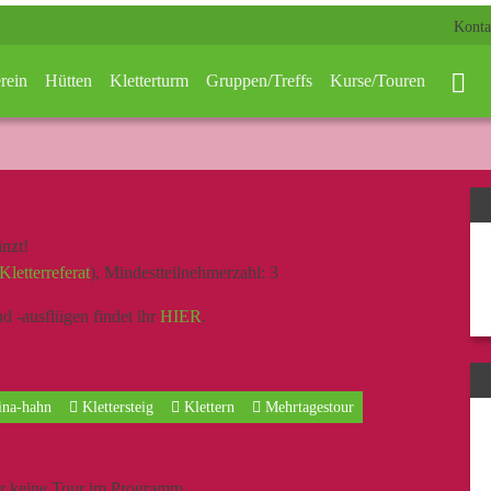
Konta
rein
Hütten
Kletterturm
Gruppen/Treffs
Kurse/Touren
nzt!
Kletterreferat
), Mindestteilnehmerzahl: 3
d -ausflügen findet ihr
HIER
.
na-hahn
Klettersteig
Klettern
Mehrtagestour
er keine Tour im Programm.