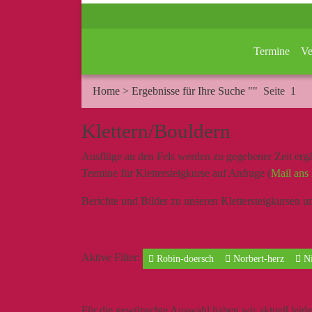
Termine
Ve
Home
>
Ergebnisse für Ihre Suche ""
Seite 1
Klettern/Bouldern
Ausflüge an den Fels werden zu gegebener Zeit ergä
Termine für Klettersteigkurse auf Anfrage (
Mail ans 
Berichte und Bilder zu unseren Klettersteigkursen un
Aktive Filter:
Robin-doersch
Norbert-herz
Ni
Für die gewünschte Auswahl haben wir aktuell leid