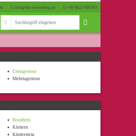
kt
info@dav-hesselberg.de
+49 9822 609383
TOURDAUER
Eintagestour
Mehrtagestour
KATEGORIE
Bouldern
Klettern
Klettersteig