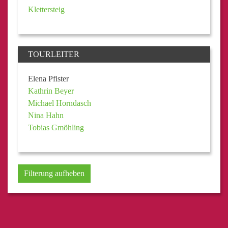
Klettersteig
TOURLEITER
Elena Pfister
Kathrin Beyer
Michael Horndasch
Nina Hahn
Tobias Gmöhling
Filterung aufheben