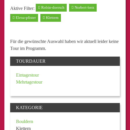
Robin-doersch
Norbert-herz
Aktive Filter:
Elena-pfister
Klettern
Für die gewünschte Auswahl haben wir aktuell leider keine
Tour im Programm.
TOURDAUER
Eintagestour
Mehrtagestour
KATEGORIE
Bouldern
Klettern