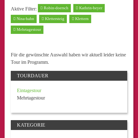
Robin-doersch
Kathrin-beyer
Aktive Filter:
Nina-hahn
Klettersteig
Klettern
Mehrtagestour
Für die gewünschte Auswahl haben wir aktuell leider keine
Tour im Programm.
TOURDAUER
Eintagestour
Mehrtagestour
KATEGORIE