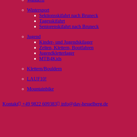
Wintersport
Sektionsskifahrt nach Bruneck
Tagesskifahrt
Seniorenskifahrt nach Bruneck
Jugend
Kinder- und Jugendskilager
Zelten, Klettern, Bootfahren
Jugendkletterlager
MTB4Kids
Klettern/Bouldern
LAUF10!
Mountainbike
Kontakt
+49 9822 609383
info@dav-hesselberg.de