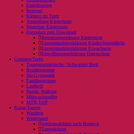
Eintrittspreise
Betreuer
Klettern im Turm
Anmeldung Kletterturm
Warteliste Kletterturm
Formulare zum Download
Benutzungsordnung Kletterturm
Einverständniserklärung Kinder/Jugendliche
Einverständniserklärung Erwachsene
Einwilligungserklärung Datenschutz
Gruppen/Treffs
Tourenpartnersuche / Schwarzes Brett
Bouldergruppe
Ski-Gymnastik
Familiengruppe
Lauftreff
Nordic Walking
Mittwochsradler
MTB-Treff
Kurse/Touren
Wandern
Wintersport
Sektionsskifahrt nach Bruneck
Tagesskifahrt