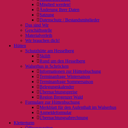
Mitglied werden!
Änderung Ihrer Daten
Satzung
Datenschutz / Bestandsmitglieder
Das sind Wir
Geschäftsstelle
Materialverleih
Wir brauchen dich!
Hütten
Schutzhütte am Hesselberg
Skilift
Rund um den Hesselberg
Walserhus in Schröcken
Informationen zur Hüttenbuchung
Terminanfrage Wintersaison
Terminanfrage Sommersaison
Belegungskalender
Übernachtungspreise
Region Bregenzer Wald
Formulare zur Hüttenbuchung
Merkblatt für den Aufenthalt im Walserhus
Anmeldeformular
Übernachtungsabrechnung
Kletterturm
Öffnungszeiten