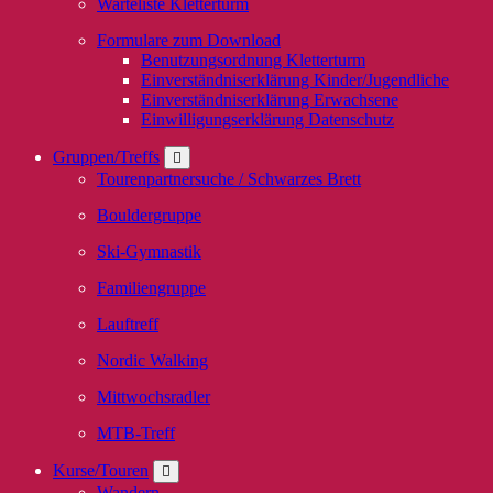
Warteliste Kletterturm
Formulare zum Download
Benutzungsordnung Kletterturm
Einverständniserklärung Kinder/Jugendliche
Einverständniserklärung Erwachsene
Einwilligungserklärung Datenschutz
Gruppen/Treffs
Tourenpartnersuche / Schwarzes Brett
Bouldergruppe
Ski-Gymnastik
Familiengruppe
Lauftreff
Nordic Walking
Mittwochsradler
MTB-Treff
Kurse/Touren
Wandern