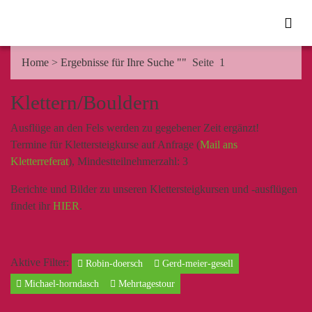
Home
>
Ergebnisse für Ihre Suche ""
Seite 1
Klettern/Bouldern
Ausflüge an den Fels werden zu gegebener Zeit ergänzt!
Termine für Klettersteigkurse auf Anfrage (
Mail ans
Kletterreferat
), Mindestteilnehmerzahl: 3
Berichte und Bilder zu unseren Klettersteigkursen und -ausflügen
findet ihr
HIER
.
Aktive Filter:
Robin-doersch
Gerd-meier-gesell
Michael-horndasch
Mehrtagestour