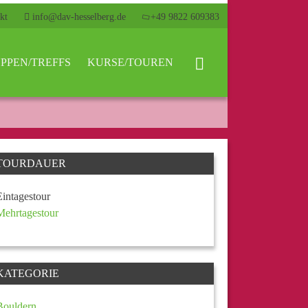
kt
info@dav-hesselberg.de
+49 9822 609383
PPEN/TREFFS
KURSE/TOUREN
TOURDAUER
Eintagestour
Mehrtagestour
KATEGORIE
Bouldern