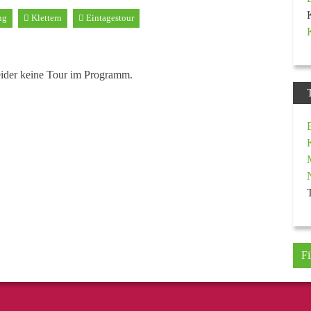
ng
Klettern
Eintagestour
eider keine Tour im Programm.
Fi