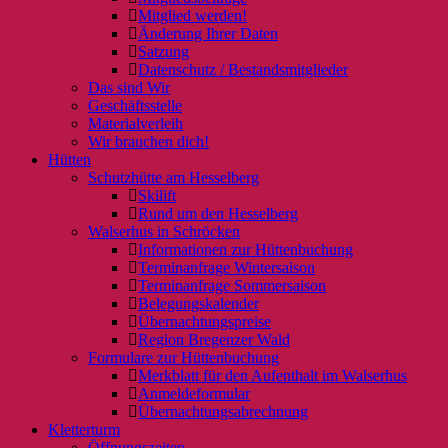
Mitglied werden!
Änderung Ihrer Daten
Satzung
Datenschutz / Bestandsmitglieder
Das sind Wir
Geschäftsstelle
Materialverleih
Wir brauchen dich!
Hütten
Schutzhütte am Hesselberg
Skilift
Rund um den Hesselberg
Walserhus in Schröcken
Informationen zur Hüttenbuchung
Terminanfrage Wintersaison
Terminanfrage Sommersaison
Belegungskalender
Übernachtungspreise
Region Bregenzer Wald
Formulare zur Hüttenbuchung
Merkblatt für den Aufenthalt im Walserhus
Anmeldeformular
Übernachtungsabrechnung
Kletterturm
Öffnungszeiten