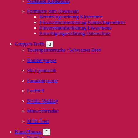
Warteliste Kletterturm
Formulare zum Download
Benutzungsordnung Kletterturm
Einverständniserklärung Kinder/Jugendliche
Einverständniserklärung Erwachsene
Einwilligungserklärung Datenschutz
Gruppen/Treffs
Tourenpartnersuche / Schwarzes Brett
Bouldergruppe
Ski-Gymnastik
Familiengruppe
Lauftreff
Nordic Walking
Mittwochsradler
MTB-Treff
Kurse/Touren
Wandern