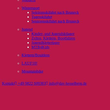
Wintersport
Sektionsskifahrt nach Bruneck
Tagesskifahrt
Seniorenskifahrt nach Bruneck
Jugend
Kinder- und Jugendskilager
Zelten, Klettern, Bootfahren
Jugendkletterlager
MTB4Kids
Klettern/Bouldern
LAUF10!
Mountainbike
Kontakt
+49 9822 609383
info@dav-hesselberg.de