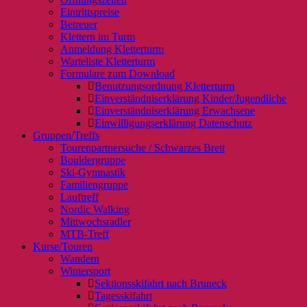
Eintrittspreise
Betreuer
Klettern im Turm
Anmeldung Kletterturm
Warteliste Kletterturm
Formulare zum Download
Benutzungsordnung Kletterturm
Einverständniserklärung Kinder/Jugendliche
Einverständniserklärung Erwachsene
Einwilligungserklärung Datenschutz
Gruppen/Treffs
Tourenpartnersuche / Schwarzes Brett
Bouldergruppe
Ski-Gymnastik
Familiengruppe
Lauftreff
Nordic Walking
Mittwochsradler
MTB-Treff
Kurse/Touren
Wandern
Wintersport
Sektionsskifahrt nach Bruneck
Tagesskifahrt