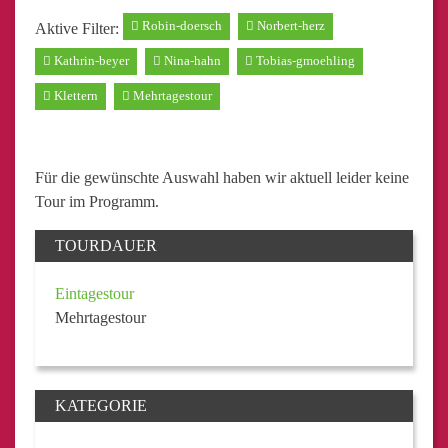
Robin-doersch
Norbert-herz
Aktive Filter:
Kathrin-beyer
Nina-hahn
Tobias-gmoehling
Klettern
Mehrtagestour
Für die gewünschte Auswahl haben wir aktuell leider keine
Tour im Programm.
TOURDAUER
Eintagestour
Mehrtagestour
KATEGORIE