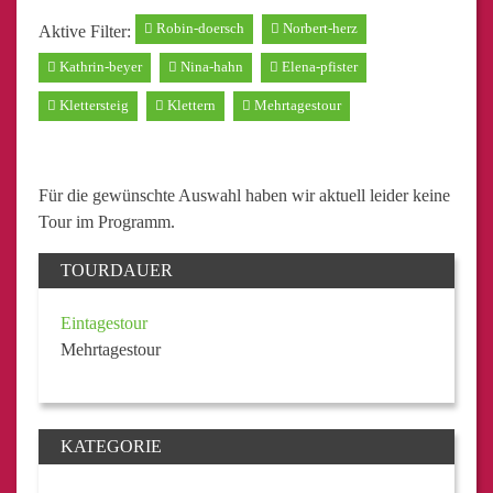
Robin-doersch
Norbert-herz
Aktive Filter:
Kathrin-beyer
Nina-hahn
Elena-pfister
Klettersteig
Klettern
Mehrtagestour
Für die gewünschte Auswahl haben wir aktuell leider keine
Tour im Programm.
TOURDAUER
Eintagestour
Mehrtagestour
KATEGORIE