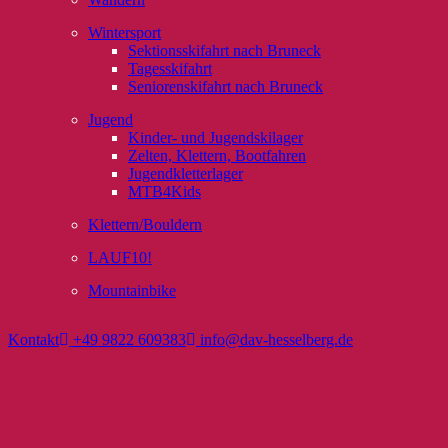
Wintersport
Sektionsskifahrt nach Bruneck
Tagesskifahrt
Seniorenskifahrt nach Bruneck
Jugend
Kinder- und Jugendskilager
Zelten, Klettern, Bootfahren
Jugendkletterlager
MTB4Kids
Klettern/Bouldern
LAUF10!
Mountainbike
Kontakt
+49 9822 609383
info@dav-hesselberg.de