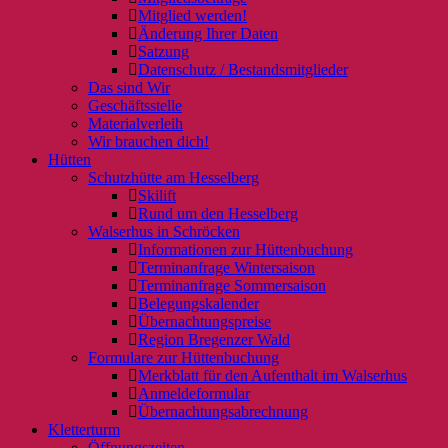
Mitglied werden!
Änderung Ihrer Daten
Satzung
Datenschutz / Bestandsmitglieder
Das sind Wir
Geschäftsstelle
Materialverleih
Wir brauchen dich!
Hütten
Schutzhütte am Hesselberg
Skilift
Rund um den Hesselberg
Walserhus in Schröcken
Informationen zur Hüttenbuchung
Terminanfrage Wintersaison
Terminanfrage Sommersaison
Belegungskalender
Übernachtungspreise
Region Bregenzer Wald
Formulare zur Hüttenbuchung
Merkblatt für den Aufenthalt im Walserhus
Anmeldeformular
Übernachtungsabrechnung
Kletterturm
Öffnungszeiten