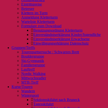
Eintrittspreise
Betreuer
Klettern im Turm
Anmeldung Kletterturm
Warteliste Kletterturm
Formulare zum Download
Benutzungsordnung Kletterturm
Einverständniserklärung Kinder/Jugendliche
Einverständniserklärung Erwachsene
Einwilligungserklärung Datenschutz
Gruppen/Treffs
Tourenpartnersuche / Schwarzes Brett
Bouldergruppe
Ski-Gymnastik
Familiengruppe
Lauftreff
Nordic Walking
Mittwochsradler
MTB-Treff
Kurse/Touren
Wandern
Wintersport
Sektionsskifahrt nach Bruneck
Tagesskifahrt