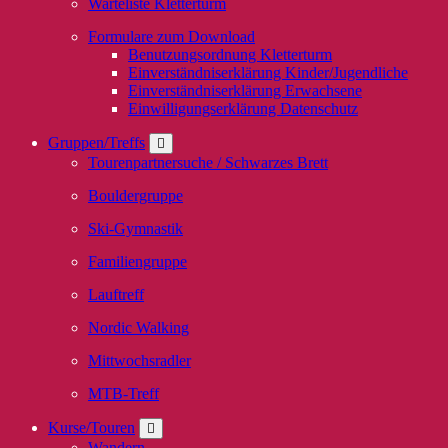
Warteliste Kletterturm
Formulare zum Download
Benutzungsordnung Kletterturm
Einverständniserklärung Kinder/Jugendliche
Einverständniserklärung Erwachsene
Einwilligungserklärung Datenschutz
Gruppen/Treffs
Tourenpartnersuche / Schwarzes Brett
Bouldergruppe
Ski-Gymnastik
Familiengruppe
Lauftreff
Nordic Walking
Mittwochsradler
MTB-Treff
Kurse/Touren
Wandern