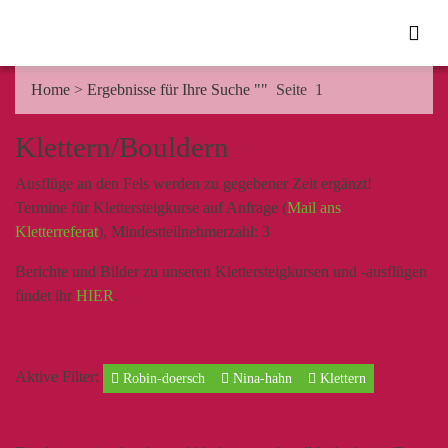
Home
>
Ergebnisse für Ihre Suche ""
Seite 1
Klettern/Bouldern
Ausflüge an den Fels werden zu gegebener Zeit ergänzt!
Termine für Klettersteigkurse auf Anfrage (
Mail ans
Kletterreferat
), Mindestteilnehmerzahl: 3
Berichte und Bilder zu unseren Klettersteigkursen und -ausflügen
findet ihr
HIER
.
Aktive Filter:
Robin-doersch
Nina-hahn
Klettern