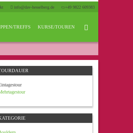
kt
info@dav-hesselberg.de
+49 9822 609383
PPEN/TREFFS
KURSE/TOUREN
TOURDAUER
Eintagestour
Mehrtagestour
KATEGORIE
Bouldern