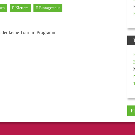
sch
Klettern
Eintagestour
eider keine Tour im Programm.
Fi