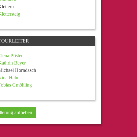
Klettern
Klettersteig
TOURLEITER
Elena Pfister
Kathrin Beyer
Michael Horndasch
Nina Hahn
Tobias Gmöhling
lterung aufheben