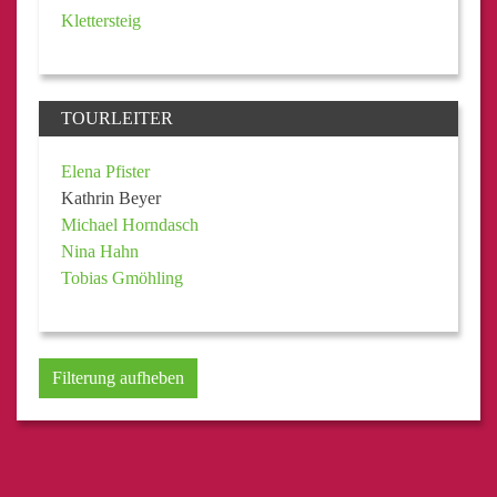
Klettersteig
TOURLEITER
Elena Pfister
Kathrin Beyer
Michael Horndasch
Nina Hahn
Tobias Gmöhling
Filterung aufheben