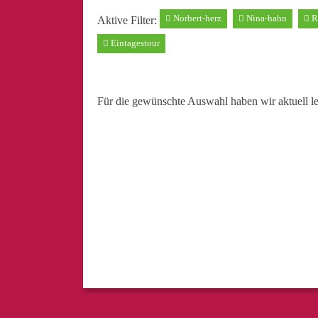
Norbert-herz
Nina-hahn
R
Aktive Filter:
Eintagestour
Für die gewünschte Auswahl haben wir aktuell l