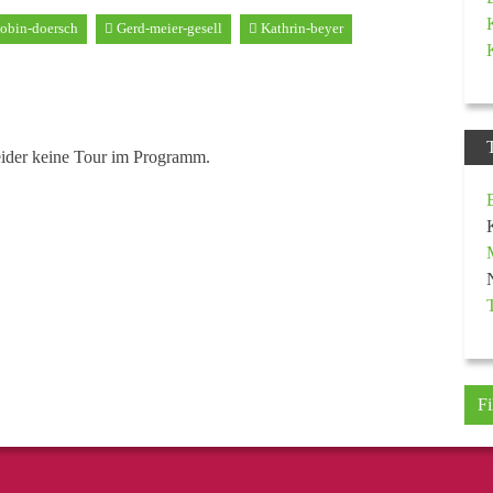
obin-doersch
Gerd-meier-gesell
Kathrin-beyer
eider keine Tour im Programm.
Fi