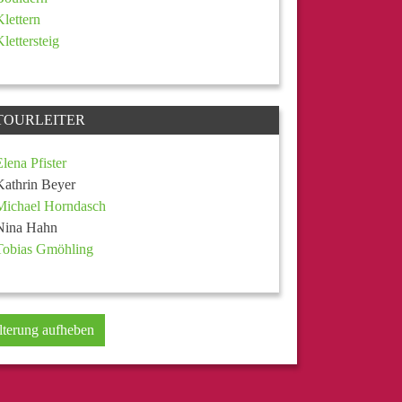
Klettern
Klettersteig
TOURLEITER
Elena Pfister
Kathrin Beyer
Michael Horndasch
Nina Hahn
Tobias Gmöhling
lterung aufheben