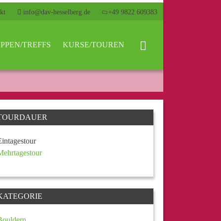
kt
info@dav-hesselberg.de
+49 9822 609383
PPEN/TREFFS
KURSE/TOUREN
TOURDAUER
Eintagestour
Mehrtagestour
KATEGORIE
Bouldern