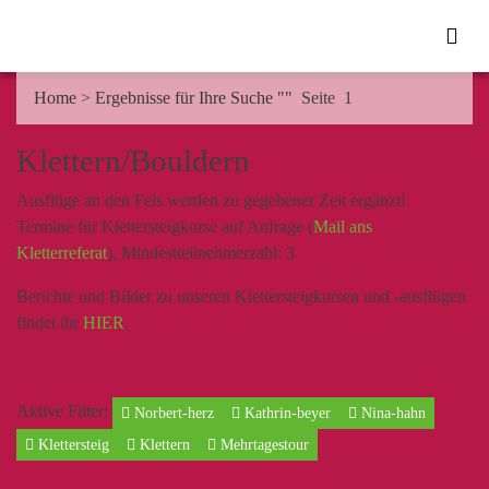
Home
>
Ergebnisse für Ihre Suche ""
Seite 1
Klettern/Bouldern
Ausflüge an den Fels werden zu gegebener Zeit ergänzt!
Termine für Klettersteigkurse auf Anfrage (
Mail ans
Kletterreferat
), Mindestteilnehmerzahl: 3
Berichte und Bilder zu unseren Klettersteigkursen und -ausflügen
findet ihr
HIER
.
Aktive Filter:
Norbert-herz
Kathrin-beyer
Nina-hahn
Klettersteig
Klettern
Mehrtagestour