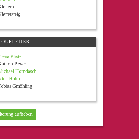
Klettern
Klettersteig
TOURLEITER
Elena Pfister
Kathrin Beyer
Michael Horndasch
Nina Hahn
Tobias Gmöhling
lterung aufheben