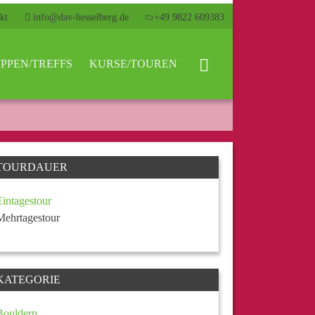
kt
info@dav-hesselberg.de
+49 9822 609383
PPEN/TREFFS
KURSE/TOUREN
TOURDAUER
Eintagestour
Mehrtagestour
KATEGORIE
Bouldern