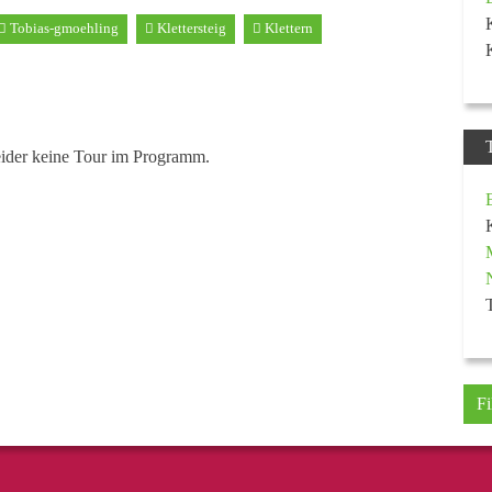
Tobias-gmoehling
Klettersteig
Klettern
eider keine Tour im Programm.
Fi