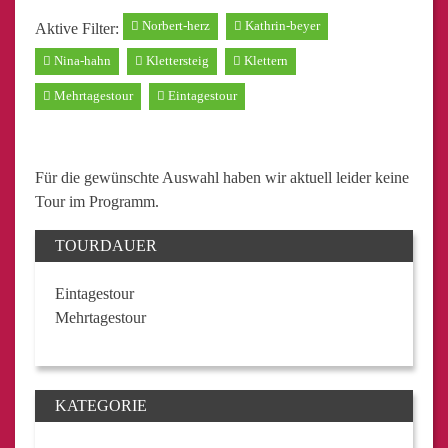
Norbert-herz
Kathrin-beyer
Aktive Filter:
Nina-hahn
Klettersteig
Klettern
Mehrtagestour
Eintagestour
Für die gewünschte Auswahl haben wir aktuell leider keine
Tour im Programm.
TOURDAUER
Eintagestour
Mehrtagestour
KATEGORIE