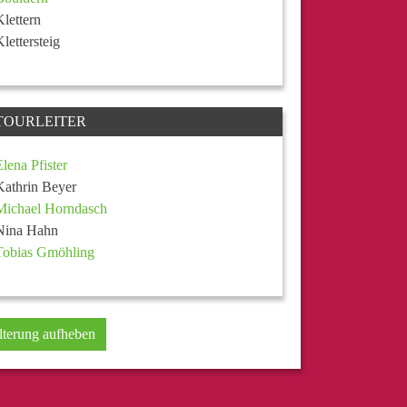
Klettern
Klettersteig
TOURLEITER
Elena Pfister
Kathrin Beyer
Michael Horndasch
Nina Hahn
Tobias Gmöhling
lterung aufheben