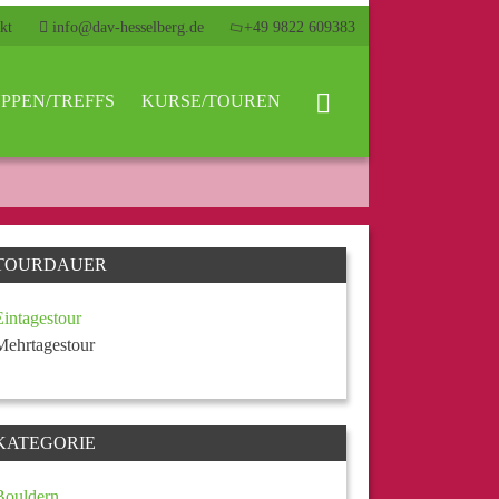
kt
info@dav-hesselberg.de
+49 9822 609383
PPEN/TREFFS
KURSE/TOUREN
TOURDAUER
Eintagestour
Mehrtagestour
KATEGORIE
Bouldern