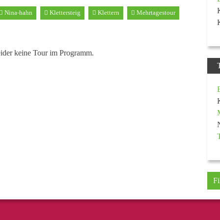
Nina-hahn
Klettersteig
Klettern
Mehrtagestour
eider keine Tour im Programm.
Fi