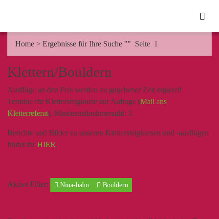
Home
>
Ergebnisse für Ihre Suche ""
Seite 1
Klettern/Bouldern
Ausflüge an den Fels werden zu gegebener Zeit ergänzt!
Termine für Klettersteigkurse auf Anfrage (
Mail ans
Kletterreferat
), Mindestteilnehmerzahl: 3
Berichte und Bilder zu unseren Klettersteigkursen und -ausflügen
findet ihr
HIER
.
Aktive Filter:
Nina-hahn
Bouldern