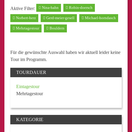
Nina-hahn
Robin-doersch
Aktive Filter:
Norbert-herz
Gerd-meier-gesell
Michael-horndasch
Mehrtagestour
Bouldern
Für die gewünschte Auswahl haben wir aktuell leider keine
Tour im Programm.
TOURDAUER
Eintagestour
Mehrtagestour
KATEGORIE