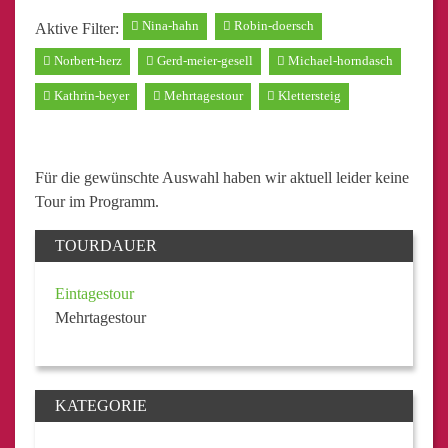
Nina-hahn
Robin-doersch
Aktive Filter:
Norbert-herz
Gerd-meier-gesell
Michael-horndasch
Kathrin-beyer
Mehrtagestour
Klettersteig
Für die gewünschte Auswahl haben wir aktuell leider keine
Tour im Programm.
TOURDAUER
Eintagestour
Mehrtagestour
KATEGORIE