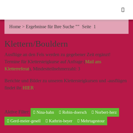
Home
>
Ergebnisse für Ihre Suche ""
Seite 1
Klettern/Bouldern
Ausflüge an den Fels werden zu gegebener Zeit ergänzt!
Termine für Klettersteigkurse auf Anfrage (
Mail ans
Kletterreferat
), Mindestteilnehmerzahl: 3
Berichte und Bilder zu unseren Klettersteigkursen und -ausflügen
findet ihr
HIER
.
Aktive Filter:
Nina-hahn
Robin-doersch
Norbert-herz
Gerd-meier-gesell
Kathrin-beyer
Mehrtagestour