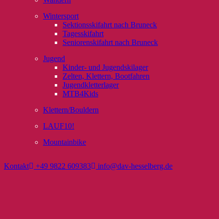
Wintersport
Sektionsskifahrt nach Bruneck
Tagesskifahrt
Seniorenskifahrt nach Bruneck
Jugend
Kinder- und Jugendskilager
Zelten, Klettern, Bootfahren
Jugendkletterlager
MTB4Kids
Klettern/Bouldern
LAUF10!
Mountainbike
Kontakt
+49 9822 609383
info@dav-hesselberg.de