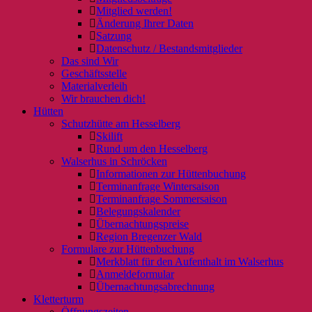
Mitglied werden!
Änderung Ihrer Daten
Satzung
Datenschutz / Bestandsmitglieder
Das sind Wir
Geschäftsstelle
Materialverleih
Wir brauchen dich!
Hütten
Schutzhütte am Hesselberg
Skilift
Rund um den Hesselberg
Walserhus in Schröcken
Informationen zur Hüttenbuchung
Terminanfrage Wintersaison
Terminanfrage Sommersaison
Belegungskalender
Übernachtungspreise
Region Bregenzer Wald
Formulare zur Hüttenbuchung
Merkblatt für den Aufenthalt im Walserhus
Anmeldeformular
Übernachtungsabrechnung
Kletterturm
Öffnungszeiten