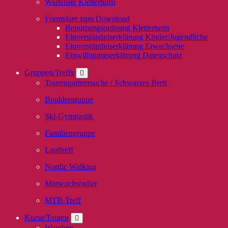
Warteliste Kletterturm
Formulare zum Download
Benutzungsordnung Kletterturm
Einverständniserklärung Kinder/Jugendliche
Einverständniserklärung Erwachsene
Einwilligungserklärung Datenschutz
Gruppen/Treffs
Tourenpartnersuche / Schwarzes Brett
Bouldergruppe
Ski-Gymnastik
Familiengruppe
Lauftreff
Nordic Walking
Mittwochsradler
MTB-Treff
Kurse/Touren
Wandern