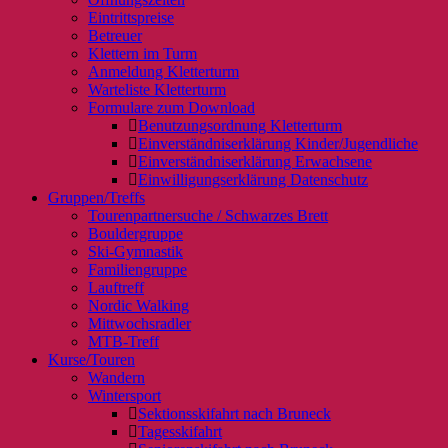
Eintrittspreise
Betreuer
Klettern im Turm
Anmeldung Kletterturm
Warteliste Kletterturm
Formulare zum Download
Benutzungsordnung Kletterturm
Einverständniserklärung Kinder/Jugendliche
Einverständniserklärung Erwachsene
Einwilligungserklärung Datenschutz
Gruppen/Treffs
Tourenpartnersuche / Schwarzes Brett
Bouldergruppe
Ski-Gymnastik
Familiengruppe
Lauftreff
Nordic Walking
Mittwochsradler
MTB-Treff
Kurse/Touren
Wandern
Wintersport
Sektionsskifahrt nach Bruneck
Tagesskifahrt