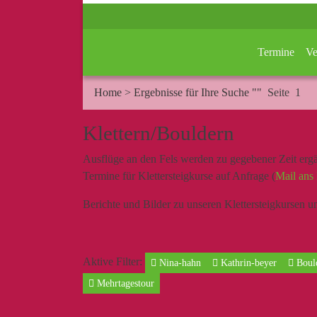
Termine
Ve
Home
>
Ergebnisse für Ihre Suche ""
Seite 1
Klettern/Bouldern
Ausflüge an den Fels werden zu gegebener Zeit ergä
Termine für Klettersteigkurse auf Anfrage (
Mail ans 
Berichte und Bilder zu unseren Klettersteigkursen un
Aktive Filter:
Nina-hahn
Kathrin-beyer
Boul
Mehrtagestour