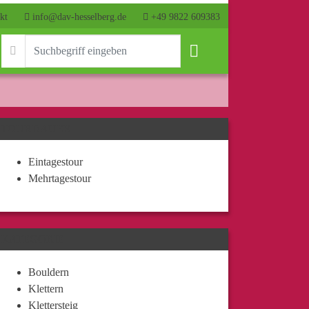
kt
info@dav-hesselberg.de
+49 9822 609383
TOURDAUER
Eintagestour
Mehrtagestour
KATEGORIE
Bouldern
Klettern
Klettersteig