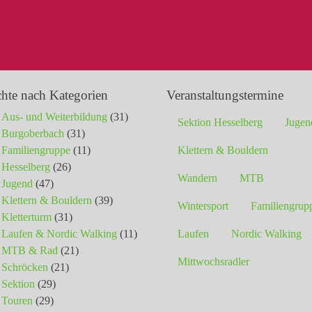
chte nach Kategorien
Veranstaltungstermine
Aus- und Weiterbildung
(31)
Sektion Hesselberg
Jugen
Burgoberbach
(31)
Familiengruppe
(11)
Klettern & Bouldern
Hesselberg
(26)
Wandern
MTB
Jugend
(47)
Klettern & Bouldern
(39)
Wintersport
Familiengrup
Kletterturm
(31)
Laufen & Nordic Walking
(11)
Laufen
Nordic Walking
MTB & Rad
(21)
Mittwochsradler
Schröcken
(21)
Sektion
(29)
Touren
(29)