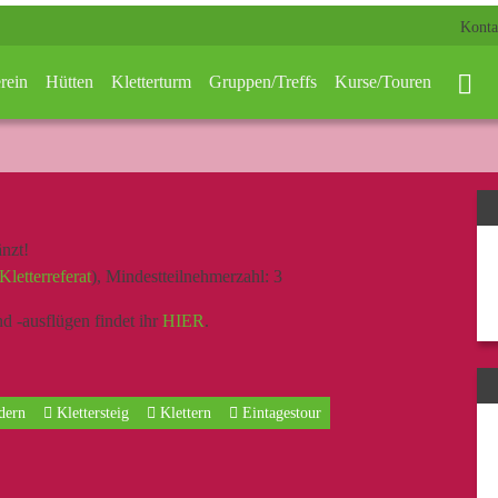
Konta
rein
Hütten
Kletterturm
Gruppen/Treffs
Kurse/Touren
nzt!
Kletterreferat
), Mindestteilnehmerzahl: 3
d -ausflügen findet ihr
HIER
.
dern
Klettersteig
Klettern
Eintagestour