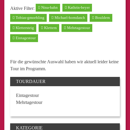
Nina-hahn
Kathrin-beyer
Aktive Filter:
Tobias-gmoehling
Michael-horndasch
Bouldern
Klettersteig
Klettern
Mehrtagestour
Eintagestour
Für die gewünschte Auswahl haben wir aktuell leider keine
Tour im Programm.
TOURDAUER
Eintagestour
Mehrtagestour
KATEGORIE