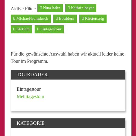
Nina-hahn
Kathrin-beyer
Aktive Filter:
Michael-horndasch
Bouldern
Klettersteig
Klettern
Eintagestour
Für die gewünschte Auswahl haben wir aktuell leider keine
Tour im Programm.
TOURDAUER
Eintagestour
Mehrtagestour
KATEGORIE