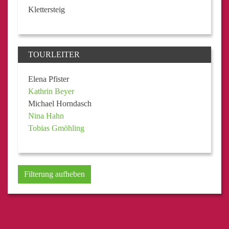
Klettersteig
TOURLEITER
Elena Pfister
Kathrin Beyer
Michael Horndasch
Nina Hahn
Tobias Gmöhling
Filterung aufheben