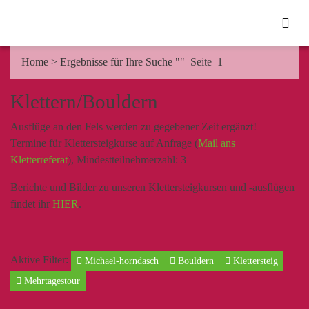
Home
>
Ergebnisse für Ihre Suche ""
Seite 1
Klettern/Bouldern
Ausflüge an den Fels werden zu gegebener Zeit ergänzt!
Termine für Klettersteigkurse auf Anfrage (
Mail ans
Kletterreferat
), Mindestteilnehmerzahl: 3
Berichte und Bilder zu unseren Klettersteigkursen und -ausflügen
findet ihr
HIER
.
Aktive Filter:
Michael-horndasch
Bouldern
Klettersteig
Mehrtagestour