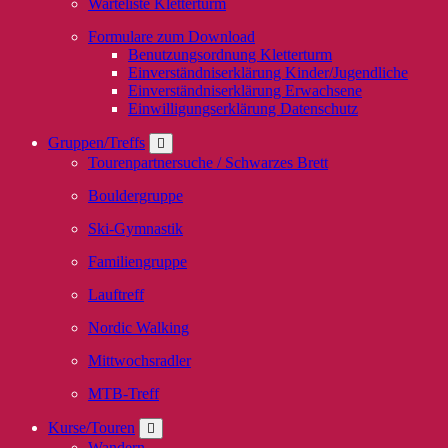
Warteliste Kletterturm
Formulare zum Download
Benutzungsordnung Kletterturm
Einverständniserklärung Kinder/Jugendliche
Einverständniserklärung Erwachsene
Einwilligungserklärung Datenschutz
Gruppen/Treffs
Tourenpartnersuche / Schwarzes Brett
Bouldergruppe
Ski-Gymnastik
Familiengruppe
Lauftreff
Nordic Walking
Mittwochsradler
MTB-Treff
Kurse/Touren
Wandern