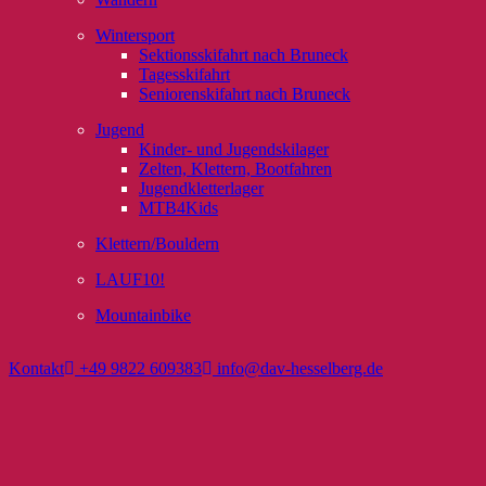
Wintersport
Sektionsskifahrt nach Bruneck
Tagesskifahrt
Seniorenskifahrt nach Bruneck
Jugend
Kinder- und Jugendskilager
Zelten, Klettern, Bootfahren
Jugendkletterlager
MTB4Kids
Klettern/Bouldern
LAUF10!
Mountainbike
Kontakt
+49 9822 609383
info@dav-hesselberg.de